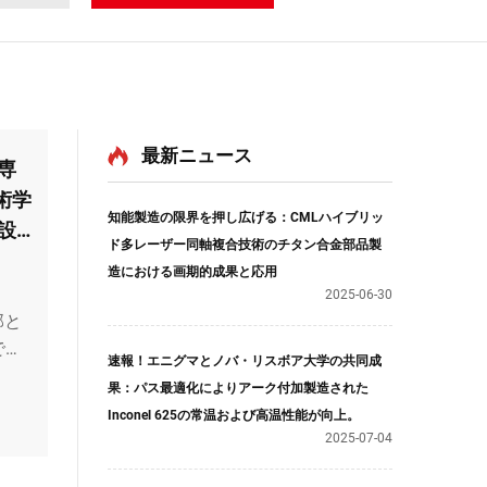
最新ニュース
専
術学
知能製造の限界を押し広げる：CMLハイブリッ
設
ド多レーザー同軸複合技術のチタン合金部品製
造における画期的成果と応用
2025-06-30
部と
で戦
速報！エニグマとノバ・リスボア大学の共同成
果：パス最適化によりアーク付加製造された
Inconel 625の常温および高温性能が向上。
2025-07-04