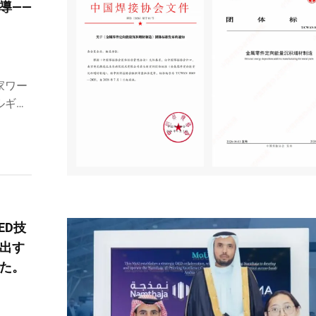
導——
家ワー
ルギー
ァクチ
ED技
出す
た。