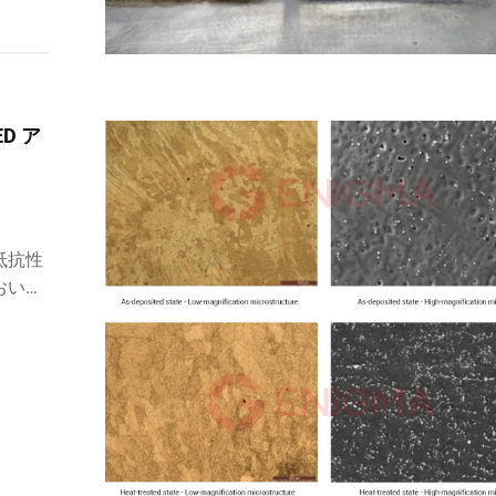
D ア
抵抗性
おいて
は航空
。