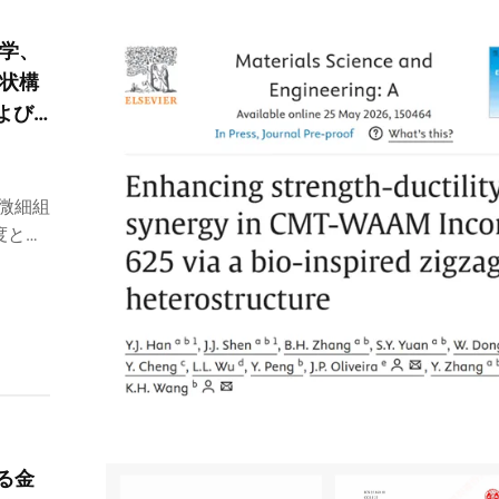
学、
状構
および
、微細組
度と優
課題に
る金