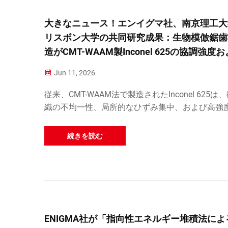
大きなニュース！エンイグマ社、南京理工大
リスボン大学の共同研究成果：生物模倣鋸歯
造がCMT-WAAM製Inconel 625の協調強度
延性を向上させました。
Jun 11, 2026
従来、CMT-WAAM法で製造されたInconel 625は
織の不均一性、局所的なひずみ集中、および高強
れた延性を同時に実現することの難しさといった
直面してきました。これを解決するため…
続きを読む
ENIGMA社が「指向性エネルギー堆積法によ