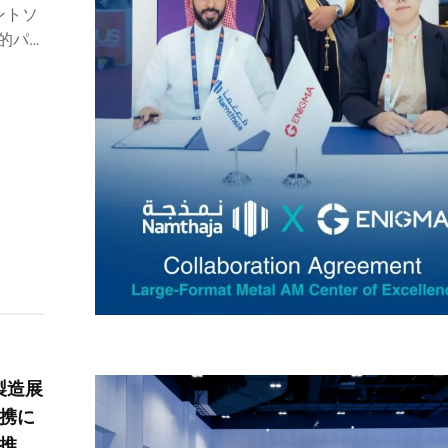
ントソ
略的パー
金属加
りまし
製造展
携に
推進