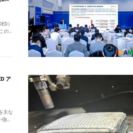
ED）
この2
カバー
。リー
D ア
を主な
い強
、航空