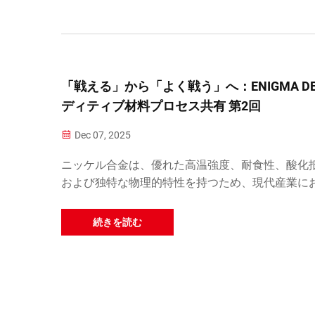
「戦える」から「よく戦う」へ：ENIGMA DE
ディティブ材料プロセス共有 第2回
Dec 07, 2025
ニッケル合金は、優れた高温強度、耐食性、酸化
および独特な物理的特性を持つため、現代産業に
極めて重要な役割を果たしています。主な用途に
宇宙、エネルギー、造船、自動車などがあります
続きを読む