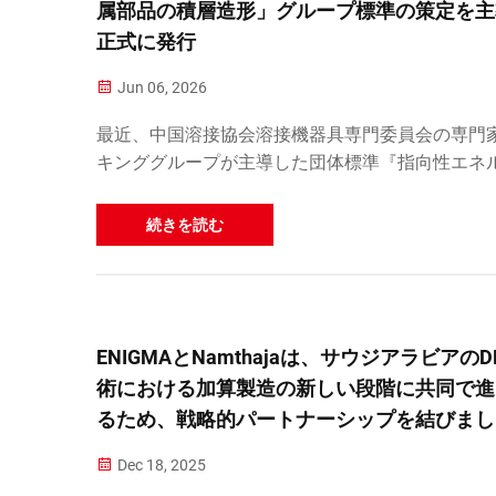
属部品の積層造形」グループ標準の策定を主
正式に発行
Jun 06, 2026
最近、中国溶接協会溶接機器具専門委員会の専門
キンググループが主導した団体標準『指向性エネ
堆積法による金属部品のアディティブ・マニュフ
ャリング（T／CWAN 0169-2026）』が…
続きを読む
ENIGMAとNamthajaは、サウジアラビアのD
術における加算製造の新しい段階に共同で進
るため、戦略的パートナーシップを結びまし
Dec 18, 2025