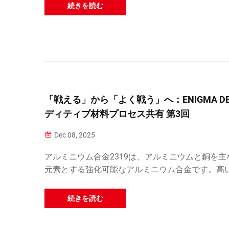
宇宙、自動車、機械などの分野で広く使用されて
続きを読む
す…
「戦える」から「よく戦う」へ：ENIGMA DE
ディティブ材料プロセス共有 第3回
Dec 08, 2025
アルミニウム合金2319は、アルミニウムと銅を主
元素とする強化可能なアルミニウム合金です。高
度、優れた溶接性および耐食性を持ち、特に高温
安定性を示し、広く…
続きを読む