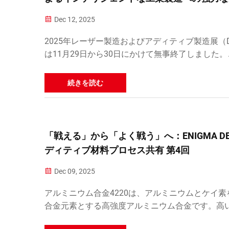
力を注入！
Dec 12, 2025
2025年レーザー製造およびアディティブ製造展（D
は11月29日から30日にかけて無事終了しました。
日間にわたる業界イベントは産業チェーン全体を
し、6,000人以上の専門来場者を惹きつけました
続きを読む
ディングカンパニーであるENIGMA...
「戦える」から「よく戦う」へ：ENIGMA DE
ディティブ材料プロセス共有 第4回
Dec 09, 2025
アルミニウム合金4220は、アルミニウムとケイ素
合金元素とする高強度アルミニウム合金です。高
度、優れた耐熱性および総合的な性能を持つため