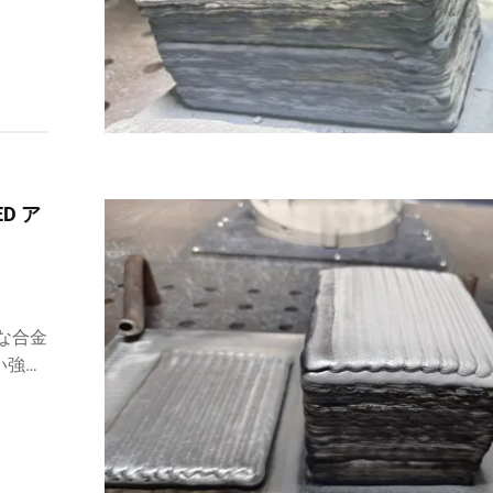
いま
D ア
な合金
い強
下での