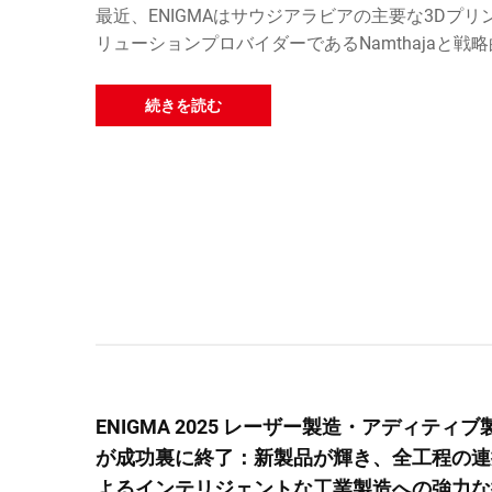
最近、ENIGMAはサウジアラビアの主要な3Dプリ
リューションプロバイダーであるNamthajaと戦
トナーシップを締結し、新しく開設された大規模
算製造卓越センターの中心的戦略パートナーとな
続きを読む
た。…
ENIGMA 2025 レーザー製造・アディティブ
が成功裏に終了：新製品が輝き、全工程の連
よるインテリジェントな工業製造への強力な