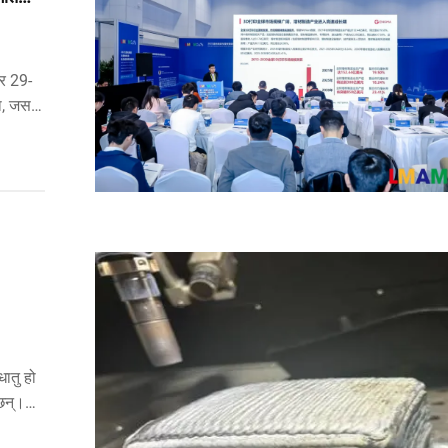
बर 29-
ा, जसले
धातु हो
्छन्।
 कारणले