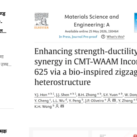
ण्ड
व-
ित
 मा
 उच्च
ौतीहरू
त्मक