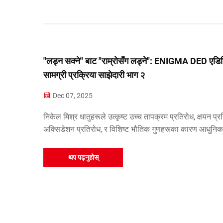
"लड्न सक्ने" बाट "राम्रोसँग लड्ने": ENIGMA DED एडि
सामग्री प्रक्रिया साझेदारी भाग २
Dec 07, 2025
निकेल मिश्र धातुहरूले उत्कृष्ट उच्च तापक्रम प्रतिरोध, क्षयन प्र
अक्सिडेशन प्रतिरोध, र विशिष्ट भौतिक गुणहरूका कारण आधुनिक
उद्योगमा महत्वपूर्ण भूमिका खेल्छन्। यसका प्रमुख अनुप्रयोगहरूमा
एयरोस्पेस, ऊर्जा, जहाज निर्माण, र स्वचालित क्षेत्र समावेश छन्।
थप पढ्नुहोस्