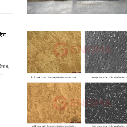
टिभ
तिरोध,