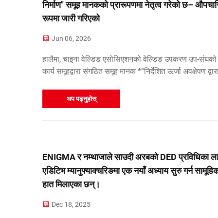
निर्माण" समूह मानकको प्रारूपणमा नेतृत्व गरेको छ– औपचा
रूपमा जारी गरिएको
Jun 06, 2026
हालैमा, चाइना वेल्डिङ एसोसिएशनको वेल्डिङ उपकरण उप-संघको व
कार्य समूहद्वारा संगठित समूह मानक *“निर्देशित ऊर्जा अवक्षेपण द्वार
भागहरूको योगात्मक निर्माण” (टी/सीडब्ल्यूएएन ०१६९-२०२६)*, नेतृ
थप पढ्नुहोस्
ENIGMA र नम्थाजाले साउदी अरबको DED प्रविधिका ला
एडिटिभ म्यानुफ्याक्चरिङमा एक नयाँ अध्याय सुरु गर्न सामूहि
हात मिलाएका छन्।
Dec 18, 2025