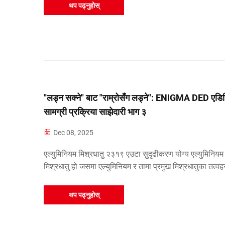
यसको प्रयोग वायुअन्तरिक्ष, अटोमोबाइल, र मेसिनरीमा... मा व्याप
थप पढ्नुहोस्
गरिन्छ
"लड्न सक्ने" बाट "राम्रोसँग लड्ने": ENIGMA DED एडि
सामग्री प्रक्रिया साझेदारी भाग ३
Dec 08, 2025
एल्युमिनियम मिश्रधातु २३१९ एउटा सुदृढीकरण योग्य एल्युमिनियम
मिश्रधातु हो जसमा एल्युमिनियम र तामा प्रमुख मिश्रधातुका तत्वह
यसमा उच्च शक्ति, राम्रो वेल्डेबिलिटी र क्षयन प्रतिरोधकता हुन्छ, 
गरी उच्च तापक्रममा स्थिरता प्रदर्शन गर्दछ, र यो व्यापक रूपमा...
थप पढ्नुहोस्