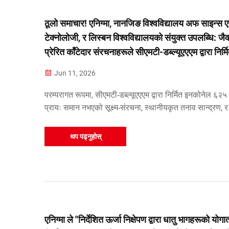
ठूलो समाचार! एनिग्मा, नानजिङ विश्वविद्यालय अफ साइन्स ए
टेक्नोलोजी, र लिस्बन विश्वविद्यालयको संयुक्त उपलब्धि: जै
प्रेरित काँटेदार संरचनाहरूले सीएमटी-डब्ल्यूएएएम द्वारा निर्म
इनकोनेल ६२५ को सहयोगी शक्ति र तन्यतालाई बढाउँछन्।
Jun 11, 2026
परम्परागत रूपमा, सीएमटी-डब्ल्यूएएएम द्वारा निर्मित इनकोनेल ६२५
प्रायः समान नभएको सूक्ष्म-संरचना, स्थानीयकृत तनाव सान्द्रण, र
शक्ति र राम्रो तन्यता दुवै एकै साथ प्राप्त गर्ने कठिनाइ जस्ता चुन
हुन्छन्। यसलाई समाधान गर्न ...
थप पढ्नुहोस्
एनिग्मा ले "निर्देशित ऊर्जा निक्षेपण द्वारा धातु भागहरूको योगा