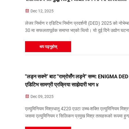
साथ सहयोग पुर्यायो!
Dec 12, 2025
लेजर निर्माण र एडिटिभ निर्माण प्रदर्शनी (DED) 2025 को नोभेम्
30 मा सफलतापूर्वक समाप्त भएको थियो। यो दुई दिने उद्योग घटन
पूर्ण उद्योग श्रृंखलालाई समेटेको थियो, ले 6,000 भन्दा बढी पेशेवर
आगन्तुकहरूलाई आकर्षित गर्यो। ENIGMA, एक प्रमुख कम्पनी...
थप पढ्नुहोस्
"लड्न सक्ने" बाट "राम्रोसँग लड्ने" सम्म: ENIGMA DED
एडिटिभ सामग्री प्रक्रिया साझेदारी भाग ४
Dec 09, 2025
एल्युमिनियम मिश्रधातु 4220 एउटा उच्च-शक्ति एल्युमिनियम मिश्र
जसमा एल्युमिनियम र सिलिकन प्रमुख मिश्र तत्वहरूको रूपमा हुन
यसको उच्च शक्ति, राम्रो ताप प्रतिरोधकता र समग्र प्रदर्शनको