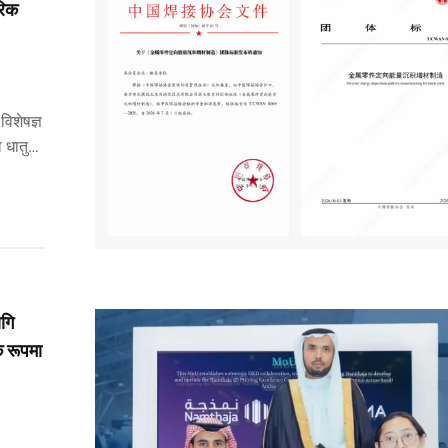
रिक
िशेषज्ञ
ा धातु
त्व ...
गि
क रूपमा