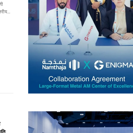
णी
तरीय
ा
 गतिको