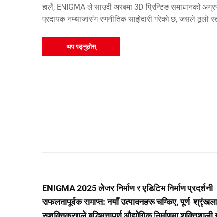
हालै, ENIGMA ले साउदी अरबमा 3D प्रिन्टिङ समाधानको अग्र
प्रदायक नम्थाजासँग रणनीतिक साझेदारी गरेको छ, जसले ठूलो स्
धातु एडिटिभ म्यानुफ्याक्चरिङ केन्द्रको उत्कृष्टतामा आफ्नो मुख्य
रणनीतिक साझेदार बनेको छ।
थप पढ्नुहोस्
ENIGMA 2025 लेजर निर्माण र एडिटिभ निर्माण प्रदर्शनी
सफलतापूर्वक समाप्त: नयाँ उत्पादनहरू चम्किए, पूर्ण-श्रृंखल
सशक्तिकरणले बुद्धिमत्तापूर्ण औद्योगिक निर्माणमा शक्तिशाली