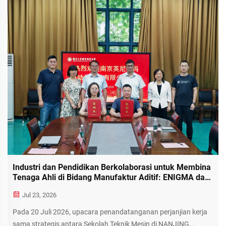
Industri dan Pendidikan Berkolaborasi untuk Membina
Tenaga Ahli di Bidang Manufaktur Aditif: ENIGMA dan
NANJING UNIVERSITY OF INDUSTRY TECHNOLOGY
Jul 23, 2026
Mengadakan Upacara Penandatanganan Kerja Sama
Strategis serta Peresmian Basis
Pada 20 Juli 2026, upacara penandatanganan perjanjian kerja
sama strategis antara Sekolah Teknik Mesin di NANJING