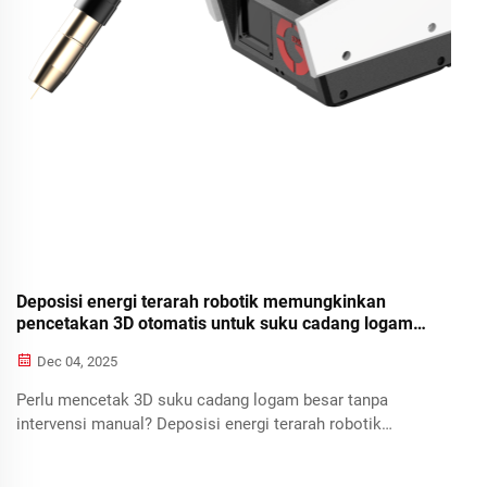
Deposisi energi terarah robotik memungkinkan
pencetakan 3D otomatis untuk suku cadang logam
besar
Dec 04, 2025
Perlu mencetak 3D suku cadang logam besar tanpa
intervensi manual? Deposisi energi terarah robotik
memungkinkan manufaktur aditif logam yang sepenuhnya
otomatis dan dapat ditingkatkan skalanya. Temukan cara