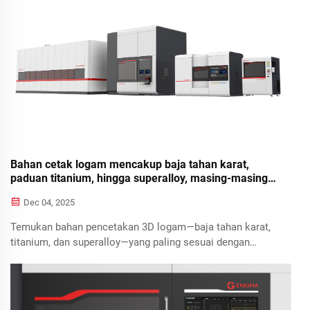
kerjanya dalam memangkas waktu tunggu dan
meningkatkan ketepatan—minta spesifikasi teknis.
Bahan cetak logam mencakup baja tahan karat,
paduan titanium, hingga superalloy, masing-masing
cocok untuk aplikasi spesifik
Dec 04, 2025
Temukan bahan pencetakan 3D logam—baja tahan karat,
titanium, dan superalloy—yang paling sesuai dengan
kebutuhan aplikasi Anda. Dapatkan wawasan dari para ahli
dan optimalkan pemilihan Anda mulai hari ini.