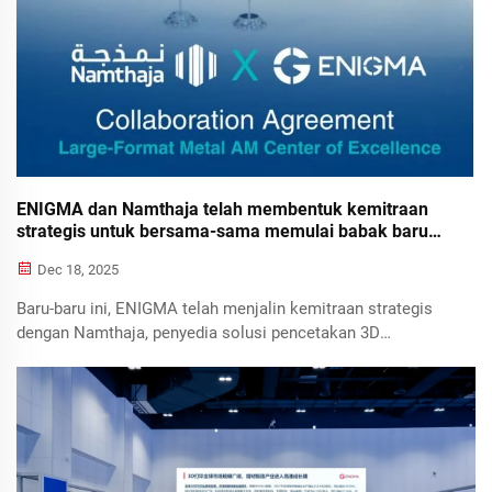
ENIGMA dan Namthaja telah membentuk kemitraan
strategis untuk bersama-sama memulai babak baru
dalam manufaktur aditif untuk teknologi DED Arab
Dec 18, 2025
Saudi.
Baru-baru ini, ENIGMA telah menjalin kemitraan strategis
dengan Namthaja, penyedia solusi pencetakan 3D
terkemuka di Arab Saudi, menjadi mitra strategis utama
dalam pusat keunggulan manufaktur aditif logam skala
besar yang baru diluncurkan.