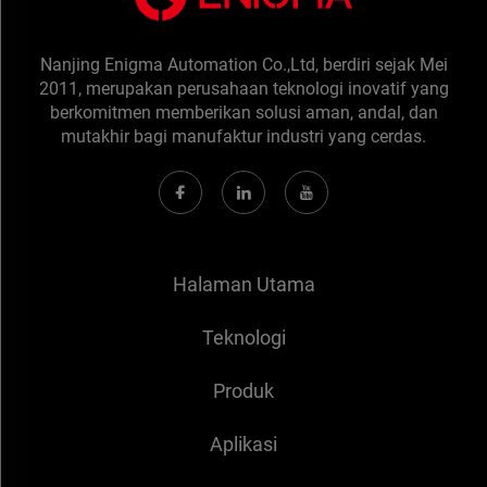
Nanjing Enigma Automation Co.,Ltd, berdiri sejak Mei
2011, merupakan perusahaan teknologi inovatif yang
berkomitmen memberikan solusi aman, andal, dan
mutakhir bagi manufaktur industri yang cerdas.
Halaman Utama
Teknologi
Produk
Aplikasi