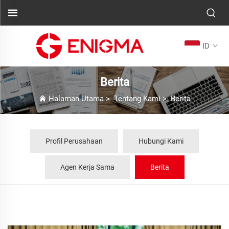
ID
Berita
Halaman Utama
>
Tentang Kami
>
Berita
Profil Perusahaan
Hubungi Kami
Agen Kerja Sama
Berita