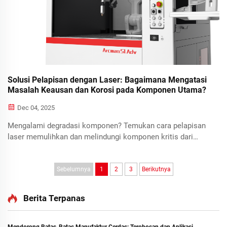
Solusi Pelapisan dengan Laser: Bagaimana Mengatasi
Masalah Keausan dan Korosi pada Komponen Utama?
Dec 04, 2025
Mengalami degradasi komponen? Temukan cara pelapisan
laser memulihkan dan melindungi komponen kritis dari
keausan serta korosi. Pelajari manfaat dan penerapannya
sekarang.
Sebelumnya
1
2
3
Berikutnya
Berita Terpanas