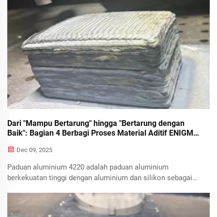
Dari "Mampu Bertarung" hingga "Bertarung dengan
Baik": Bagian 4 Berbagi Proses Material Aditif ENIGMA
DED
Dec 09, 2025
Paduan aluminium 4220 adalah paduan aluminium
berkekuatan tinggi dengan aluminium dan silikon sebagai
unsur paduan utama. Karena kekuatannya yang tinggi,
ketahanan panas yang baik, serta kinerja komprehensifnya,
paduan ini banyak digunakan dalam bidang dirgantara,