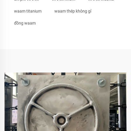
waam titanium
waam thép không gỉ
đồng waam