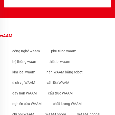
wAAM
công nghệ waam
phụ tùng waam
hệ thống waam
thiết bị waam
kim loại waam
hàn WAAM bằng robot
dịch vụ WAAM
vật liệu WAAM
dây hàn WAAM
cấu trúc WAAM
nghiên cứu WAAM
chất lượng WAAM
chi phí WAAM
wAAM nhôm
wAAM Inconel