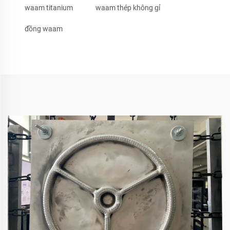
waam titanium
waam thép không gỉ
đồng waam