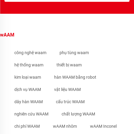
wAAM
công nghệ waam
phụ tùng waam
hệ thống waam
thiết bị waam
kim loại waam
hàn WAAM bằng robot
dịch vụ WAAM
vật liệu WAAM
dây hàn WAAM
cấu trúc WAAM
nghiên cứu WAAM
chất lượng WAAM
chi phí WAAM
wAAM nhôm
wAAM Inconel