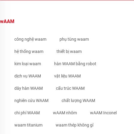
wAAM
công nghệ waam
phụ tùng waam
hệ thống waam
thiết bị waam
kim loại waam
hàn WAAM bằng robot
dịch vụ WAAM
vật liệu WAAM
dây hàn WAAM
cấu trúc WAAM
nghiên cứu WAAM
chất lượng WAAM
chi phí WAAM
wAAM nhôm
wAAM Inconel
waam titanium
waam thép không gỉ