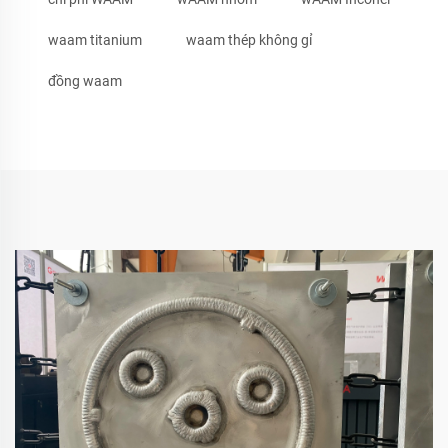
waam titanium
waam thép không gỉ
đồng waam