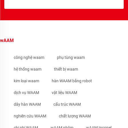
wAAM
công nghệ waam
phụ tùng waam
hệ thống waam
thiết bị waam
kim loại waam
hàn WAAM bằng robot
dịch vụ WAAM
vật liệu WAAM
dây hàn WAAM
cấu trúc WAAM
nghiên cứu WAAM
chất lượng WAAM
chi phí WAAM
wAAM nhôm
wAAM Inconel