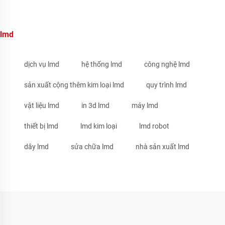
lmd
dịch vụ lmd
hệ thống lmd
công nghệ lmd
sản xuất cộng thêm kim loại lmd
quy trình lmd
vật liệu lmd
in 3d lmd
máy lmd
thiết bị lmd
lmd kim loại
lmd robot
dây lmd
sửa chữa lmd
nhà sản xuất lmd