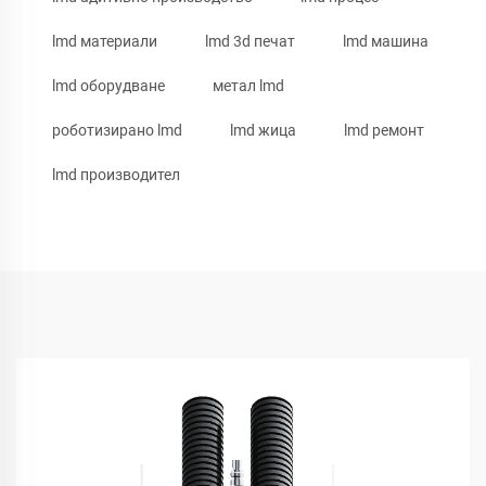
lmd материали
lmd 3d печат
lmd машина
lmd оборудване
метал lmd
роботизирано lmd
lmd жица
lmd ремонт
lmd производител