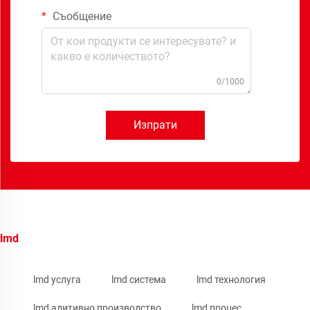
Съобщение
0/1000
Изпрати
lmd
lmd услуга
lmd система
lmd технология
lmd адитивно производство
lmd процес