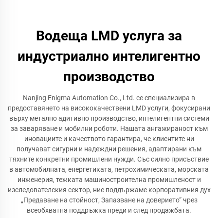
Водеща LMD услуга за
индустриално интелигентно
производство
Nanjing Enigma Automation Co., Ltd. се специализира в
предоставянето на висококачествени LMD услуги, фокусирани
върху метално адитивно производство, интелигентни системи
за заваряване и мобилни роботи. Нашата ангажираност към
иновациите и качеството гарантира, че клиентите ни
получават сигурни и надеждни решения, адаптирани към
тяхните конкретни промишлени нужди. Със силно присъствие
в автомобилната, енергетиката, петрохимическата, морската
инженерия, тежката машиностроителна промишленост и
изследователския сектор, ние поддържаме корпоративния дух
„Предаване на стойност, Запазване на доверието“ чрез
всеобхватна поддръжка преди и след продажбата.