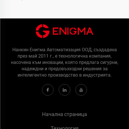
Нанкин Енигма Автоматизация ООД, създадена
през май 2011 г., е технологична компания,
насочена към иновации, която предлага сигурни,
надеждни и предовъзходни решения за
интелигентно производство в индустрията.
Начална страница
Технология