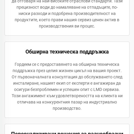
да отговаря на най-високите отраслови стандарти. Тази
прецизност води до намаляване на отпадъците, по-
ниски разходи и подобрена производителност на
продуктите, което прави нашия сервиз ценен актив в
производствения ви процес.
Обширна техническа поддръжка
Гордеем се с предоставянето на обширна техническа
поддръжка през целия жизнен цикъл на вашия проект.
От първоначалната консултация до обслужването след
инсталиране, нашият екип от експерти е ангажиран да
осигури безпроблемен и успешен опит с LMD сервиза.
Този ангажимент към удовлетвореността на клиента ни
отличава на конкурентния пазар на индустриално
производство.
Персонализирани решения за разнообразни