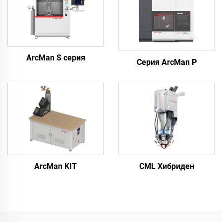
ArcMan S серия
Серия ArcMan P
ArcMan KIT
CML Хибриден