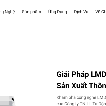
ng Nghệ
Sản phẩm
Ứng Dụng
Dịch Vụ
Về Ch
Giải Pháp LMD
Sản Xuất Thô
Khám phá công nghệ LMD (L
của Công ty TNHH Tự Động