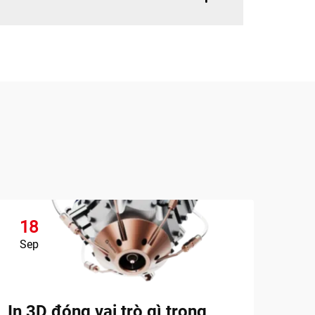
18
1
Sep
Se
In 3D đóng vai trò gì trong