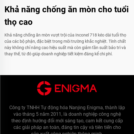
Khả năng chống ăn mòn cho tuổi
thọ cao
Khả năng chống ăn mòn vượt trội của Inconel 718 kéo dài tuổi thọ
của các bộ phận, đặc biệt trong môi trường khắc nghiệt. Tính chất
này không chỉ nâng cao hiệu suất mà còn giảm tần suất bảo trì và
thay thế, từ đó giúp doanh nghiệp tiết kiệm đáng kể chi phí.
Công ty TNHH Tự động hóa Nanjing Enigma, thành lập
vào tháng 5 năm 2011, là doanh nghiệp công nghệ
theo định hướng đổi mới sáng tạo, cam kết cung cấp
các giải pháp an toàn, đáng tin cậy và tiên tiến cho
sản xuất công nghiệp thông minh.