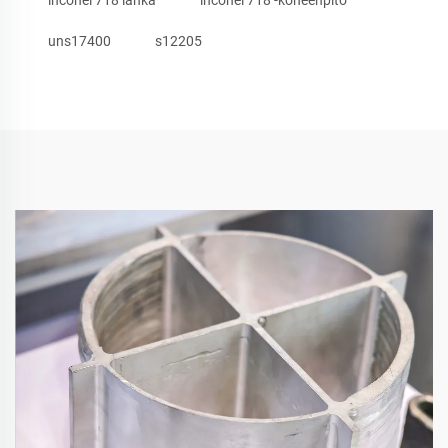
uns17400
s12205