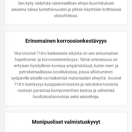
Sen kyky säilyttää rakenteellinen eheys kuormituksen
alaisena takaa luotettavuuden ja pitkän käyttöiän kriittisissä
olosuhteissa.
Erinomainen korroosionkestävyys
Yksi Inconel 718:n keskeisistä eduista on sen erinomainen
hapettumis- ja korroosiokestävyys. Tämä ominaisuus on
erityisen hyödyllinen kovissa ympäristöissä, kuten meri- ja
petrokemiallisissa sovelluksissa, joissa altistuminen
syöpäville aineille voi heikentää materiaalien eheyttä. Inconel
718:n kestävyys kuoppakorroosiota ja rakoilukorroosiota
vastaan parantaa komponenttien kestoa ja vähentää
huoltokustannuksia sekä seisokkeja.
Monipuoliset valmistuskyvyt