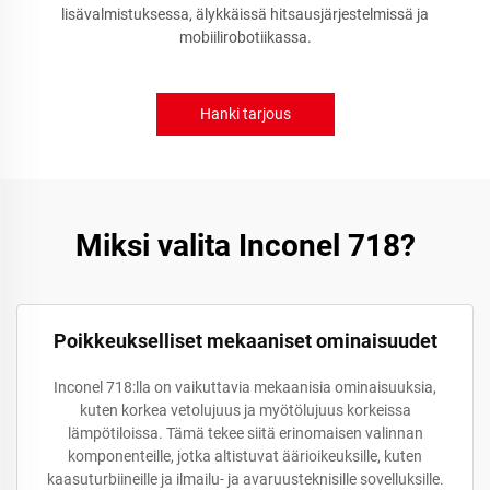
lisävalmistuksessa, älykkäissä hitsausjärjestelmissä ja
mobiilirobotiikassa.
Hanki tarjous
Miksi valita Inconel 718?
Poikkeukselliset mekaaniset ominaisuudet
Inconel 718:lla on vaikuttavia mekaanisia ominaisuuksia,
kuten korkea vetolujuus ja myötölujuus korkeissa
lämpötiloissa. Tämä tekee siitä erinomaisen valinnan
komponenteille, jotka altistuvat äärioikeuksille, kuten
kaasuturbiineille ja ilmailu- ja avaruusteknisille sovelluksille.