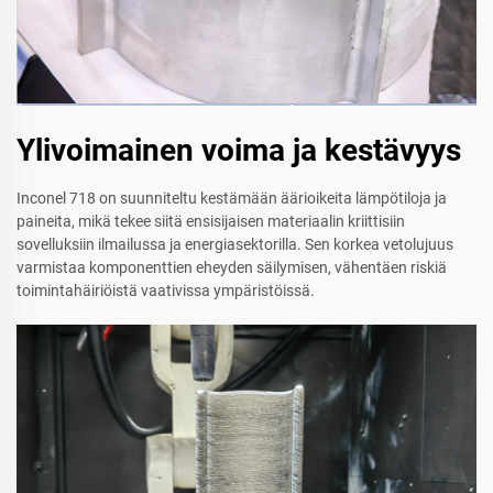
Ylivoimainen voima ja kestävyys
Inconel 718 on suunniteltu kestämään äärioikeita lämpötiloja ja
paineita, mikä tekee siitä ensisijaisen materiaalin kriittisiin
sovelluksiin ilmailussa ja energiasektorilla. Sen korkea vetolujuus
varmistaa komponenttien eheyden säilymisen, vähentäen riskiä
toimintahäiriöistä vaativissa ympäristöissä.