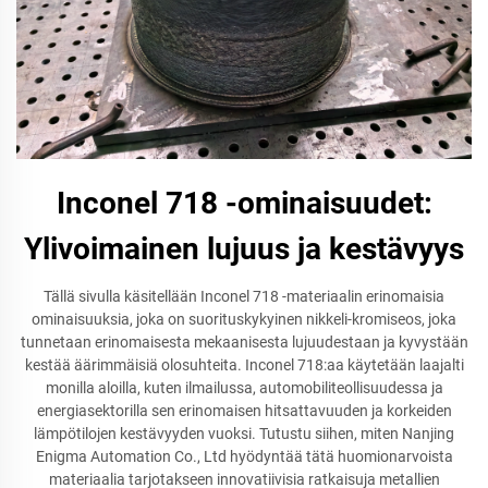
Inconel 718 -ominaisuudet:
Ylivoimainen lujuus ja kestävyys
Tällä sivulla käsitellään Inconel 718 -materiaalin erinomaisia
ominaisuuksia, joka on suorituskykyinen nikkeli-kromiseos, joka
tunnetaan erinomaisesta mekaanisesta lujuudestaan ja kyvystään
kestää äärimmäisiä olosuhteita. Inconel 718:aa käytetään laajalti
monilla aloilla, kuten ilmailussa, automobiliteollisuudessa ja
energiasektorilla sen erinomaisen hitsattavuuden ja korkeiden
lämpötilojen kestävyyden vuoksi. Tutustu siihen, miten Nanjing
Enigma Automation Co., Ltd hyödyntää tätä huomionarvoista
materiaalia tarjotakseen innovatiivisia ratkaisuja metallien