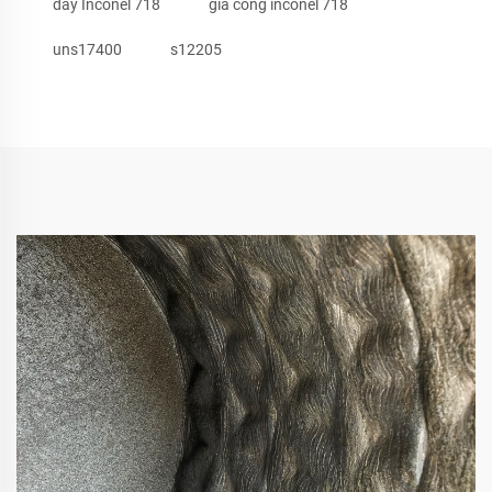
dây Inconel 718
gia công inconel 718
uns17400
s12205