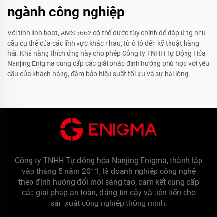
ngành công nghiệp
Với tính linh hoạt, AMS 5662 có thể được tùy chỉnh để đáp ứng nhu
cầu cụ thể của các lĩnh vực khác nhau, từ ô tô đến kỹ thuật hàng
hải. Khả năng thích ứng này cho phép Công ty TNHH Tự Động Hóa
Nanjing Enigma cung cấp các giải pháp định hướng phù hợp với yêu
cầu của khách hàng, đảm bảo hiệu suất tối ưu và sự hài lòng.
Công ty TNHH Tự động hóa Nanjing Enigma, thành lập
vào tháng 5 năm 2011, là doanh nghiệp công nghệ
theo định hướng đổi mới sáng tạo, cam kết cung cấp
các giải pháp an toàn, đáng tin cậy và tiên tiến cho
sản xuất công nghiệp thông minh.