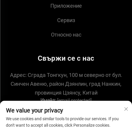
Приложение
Сервиз
Относно нас
Свържи се с нас
Адрес:
Сграда Тонгкун, 100 м северно от бул.
Синчен Авеню, район Дзянлин, град Нанкин,
провинция Цзянсу, Китай
Имейл:
[email protected]
We value your privacy
We use cookies and similar tools to provide our services. If you
don't want to accept all cookies, click Personalize cookies.
Всички права запазени. © 2025 от NANJING