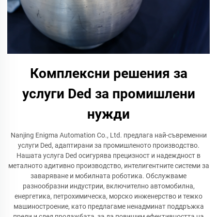
Комплексни решения за
услуги Ded за промишлени
нужди
Nanjing Enigma Automation Co., Ltd. предлага най-съвременни
услуги Ded, адаптирани за промишленото производство.
Нашата услуга Ded осигурява прецизност и надеждност в
металното адитивно производство, интелигентните системи за
заваряване и мобилната роботика. Обслужваме
разнообразни индустрии, включително автомобилна,
енергетика, петрохимическа, морско инженерство и тежко
машиностроение, като предлагаме ненадминат поддръжка
преди и след продажбата, за да повишим ефективността на