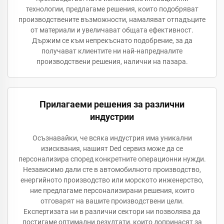
технологии, предлагаме решения, които подобряват
производствените възможности, намаляват отпадъците
от материали и увеличават общата ефективност.
Държим се към непрекъснато подобрение, за да
получават клиентите ни най-напредналите
производствени решения, налични на пазара.
Прилагаеми решения за различни
индустрии
Осъзнавайки, че всяка индустрия има уникални
изисквания, нашият Ded сервиз може да се
персонализира според конкретните операционни нужди.
Независимо дали сте в автомобилното производство,
енергийното производство или морското инженерство,
ние предлагаме персонализирани решения, които
отговарят на вашите производствени цели.
Експертизата ни в различни сектори ни позволява да
постигаме оптимални резултати, които допринасят за