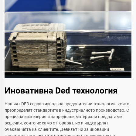
Иновативна Ded технология
Нашият DED сервиз използва предовителни технологии, които
преопределят стандартите в индустриалното производство. С
прецизна инженерия и напреднали материали предлагаме
решения, които не само отговарят, но и надхвърлят
очакванията на клиентите. Девизът ни за иновации
гарантира, че клиентите ни ще останат конкурентни на