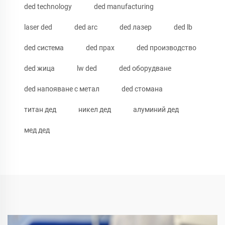
ded technology
ded manufacturing
laser ded
ded arc
ded лазер
ded lb
ded система
ded прах
ded производство
ded жица
lw ded
ded оборудване
ded напояване с метал
ded стомана
титан дед
никел дед
алуминий дед
мед дед