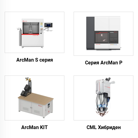
ArcMan S серия
Серия ArcMan P
ArcMan KIT
CML Хибриден