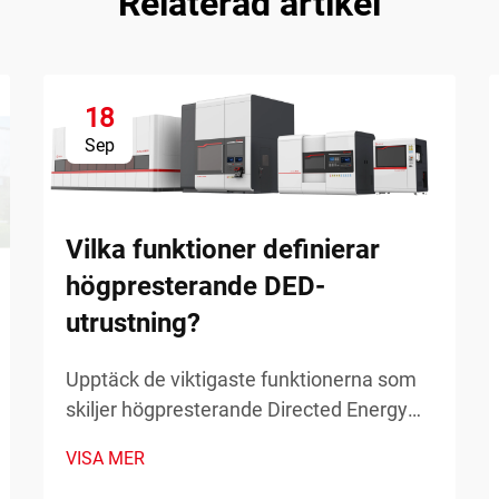
Relaterad artikel
18
Sep
Vilka funktioner definierar
högpresterande DED-
utrustning?
Upptäck de viktigaste funktionerna som
skiljer högpresterande Directed Energy
Deposition (DED) från annan utrustning
VISA MER
inom industriella tillämpningar. Lär dig