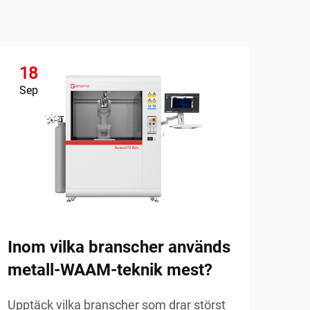
18
1
Sep
Se
Vil
in
far
Uppt
Inom vilka branscher används
mod
metall-WAAM-teknik mest?
prot
VISA
kost
Upptäck vilka branscher som drar störst