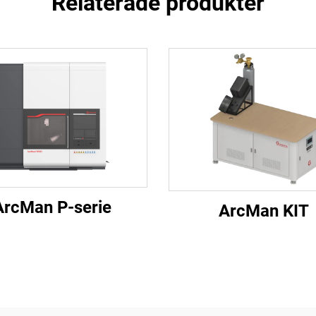
Relaterade produkter
ArcMan P-serie
ArcMan KIT