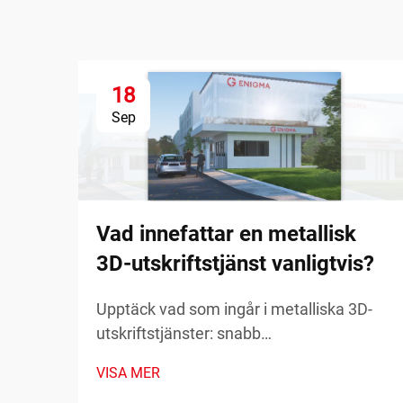
18
Sep
Vad innefattar en metallisk
3D-utskriftstjänst vanligtvis?
Upptäck vad som ingår i metalliska 3D-
utskriftstjänster: snabb
prototypframställning, reservdelar på
VISA MER
begäran och tillverkning av komplexa