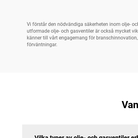
Vi förstår den nödvändiga säkerheten inom olje- och 
utformade olje- och gasventiler är också mycket vik
känner till vårt engagemang för branschinnovation, ve
förväntningar.
Van
Vilka typer av olje- och gasventiler er