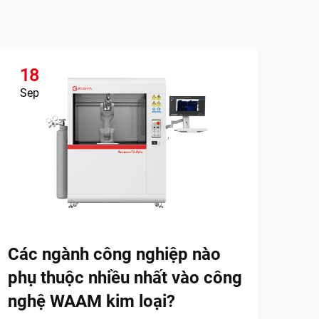
18
1
Sep
Se
In 
việ
Khám
ngàn
Các ngành công nghiệp nào
nhan
Xem
phụ thuộc nhiều nhất vào công
các 
thực
nghệ WAAM kim loại?