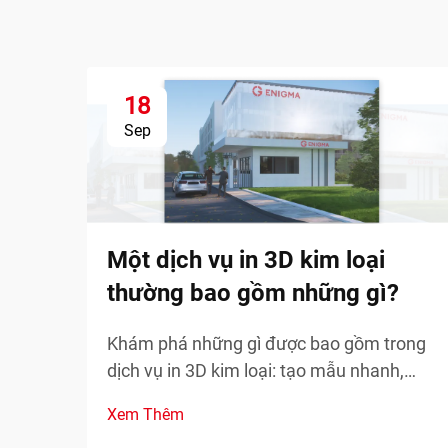
18
Sep
Một dịch vụ in 3D kim loại
thường bao gồm những gì?
Khám phá những gì được bao gồm trong
dịch vụ in 3D kim loại: tạo mẫu nhanh,
phụ tùng thay thế theo yêu cầu và sản
Xem Thêm
xuất các bộ phận phức tạp. Giảm thời