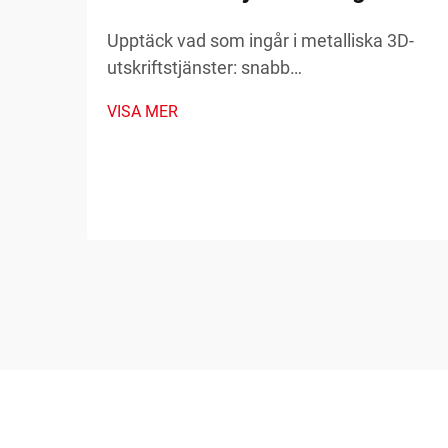
Upptäck vad som ingår i metalliska 3D-
utskriftstjänster: snabb
prototypframställning, reservdelar på
VISA MER
begäran och tillverkning av komplexa
komponenter. Minska driftstopp och
kostnader – läs mer.