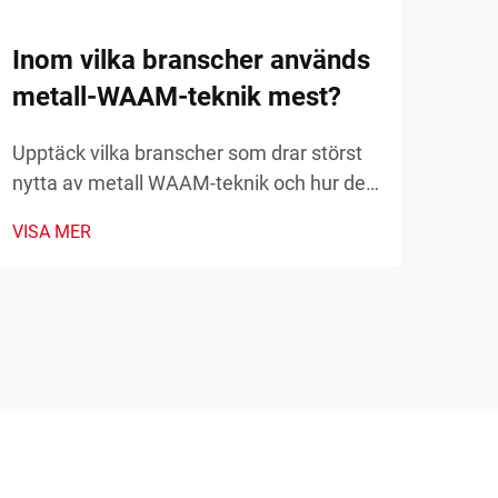
Uppt
Inom vilka branscher används
mod
metall-WAAM-teknik mest?
prot
VISA
kost
Upptäck vilka branscher som drar störst
komp
nytta av metall WAAM-teknik och hur den
och 
omvandlar tillverkningen. Utforska
VISA MER
verkliga tillämpningar och fördelar. Läs
mer nu.