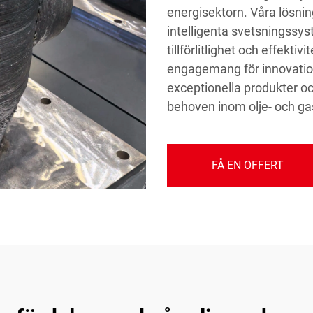
energisektorn. Våra lösning
intelligenta svetsningssys
tillförlitlighet och effektiv
engagemang för innovation 
exceptionella produkter oc
behoven inom olje- och ga
FÅ EN OFFERT