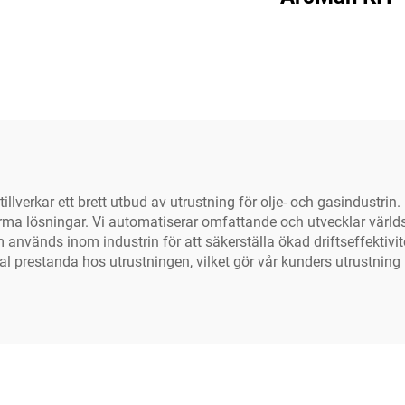
lverkar ett brett utbud av utrustning för olje- och gasindustrin.
orma lösningar. Vi automatiserar omfattande och utvecklar värl
vänds inom industrin för att säkerställa ökad driftseffektivitet
prestanda hos utrustningen, vilket gör vår kunders utrustning m