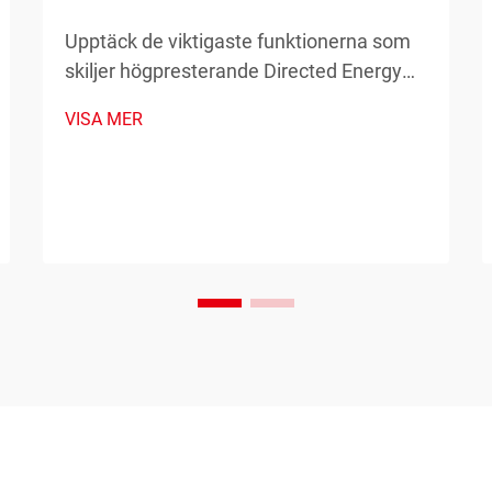
Upptäck de viktigaste funktionerna som
skiljer högpresterande Directed Energy
Deposition (DED) från annan utrustning
VISA MER
inom industriella tillämpningar. Lär dig
mer om precision, effekt och skalbarhet.