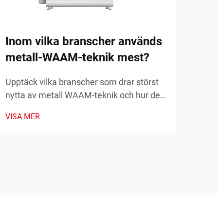
far
Uppt
Inom vilka branscher används
mod
metall-WAAM-teknik mest?
prot
VISA
kost
Upptäck vilka branscher som drar störst
komp
nytta av metall WAAM-teknik och hur den
och 
omvandlar tillverkningen. Utforska
VISA MER
verkliga tillämpningar och fördelar. Läs
mer nu.