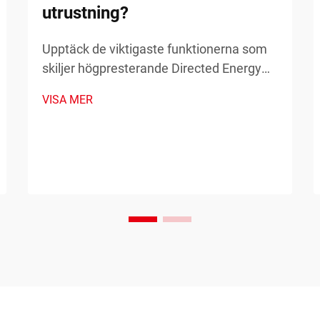
utrustning?
Upptäck de viktigaste funktionerna som
skiljer högpresterande Directed Energy
Deposition (DED) från annan utrustning
VISA MER
inom industriella tillämpningar. Lär dig
mer om precision, effekt och skalbarhet.