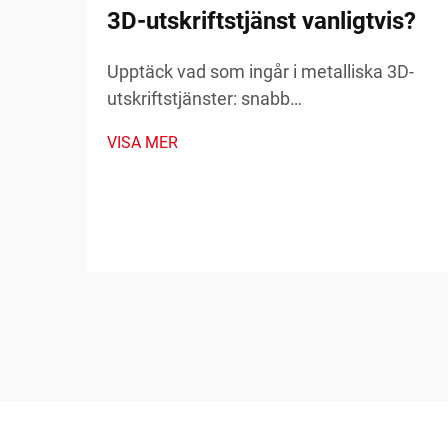
3D-utskriftstjänst vanligtvis?
Upptäck vad som ingår i metalliska 3D-
utskriftstjänster: snabb
prototypframställning, reservdelar på
VISA MER
begäran och tillverkning av komplexa
komponenter. Minska driftstopp och
kostnader – läs mer.