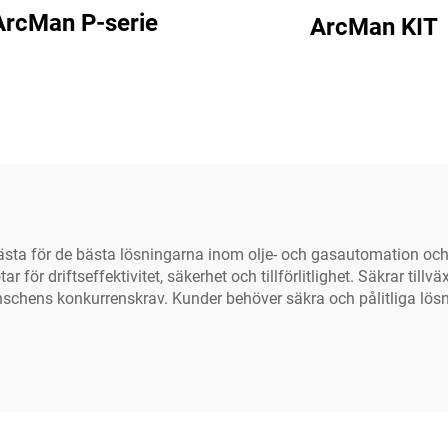
ArcMan P-serie
ArcMan KIT
ästa för de bästa lösningarna inom olje- och gasautomation oc
r driftseffektivitet, säkerhet och tillförlitlighet. Säkrar tillväx
nschens konkurrenskrav. Kunder behöver säkra och pålitliga lösni