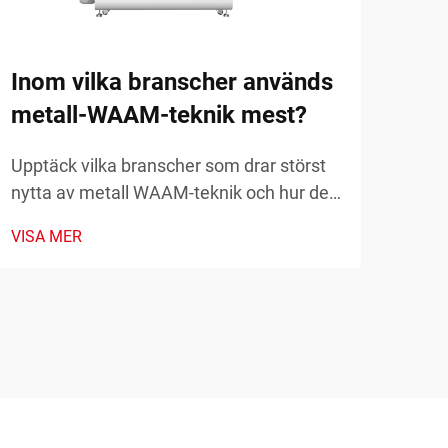
far
Uppt
Inom vilka branscher används
mod
metall-WAAM-teknik mest?
prot
VISA
kost
Upptäck vilka branscher som drar störst
komp
nytta av metall WAAM-teknik och hur den
och 
omvandlar tillverkningen. Utforska
VISA MER
verkliga tillämpningar och fördelar. Läs
mer nu.