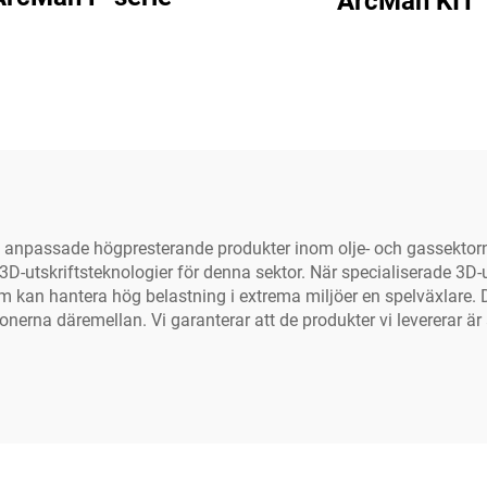
ArcMan KIT
h anpassade högpresterande produkter inom olje- och gassektor
D-utskriftsteknologier för denna sektor. När specialiserade 3D-ut
om kan hantera hög belastning i extrema miljöer en spelväxlare. D
nerna däremellan. Vi garanterar att de produkter vi levererar är