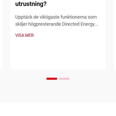
utrustning?
Upptäck de viktigaste funktionerna som
skiljer högpresterande Directed Energy
Deposition (DED) från annan utrustning
VISA MER
inom industriella tillämpningar. Lär dig
mer om precision, effekt och skalbarhet.