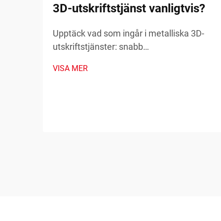
3D-utskriftstjänst vanligtvis?
Upptäck vad som ingår i metalliska 3D-
utskriftstjänster: snabb
prototypframställning, reservdelar på
VISA MER
begäran och tillverkning av komplexa
komponenter. Minska driftstopp och
kostnader – läs mer.