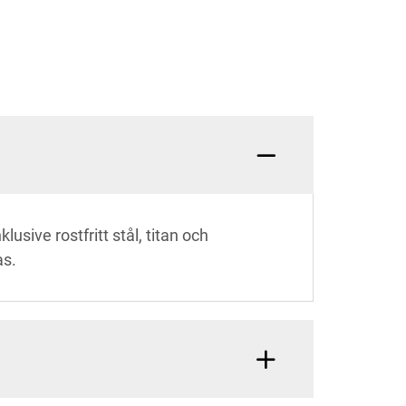
usive rostfritt stål, titan och
as.