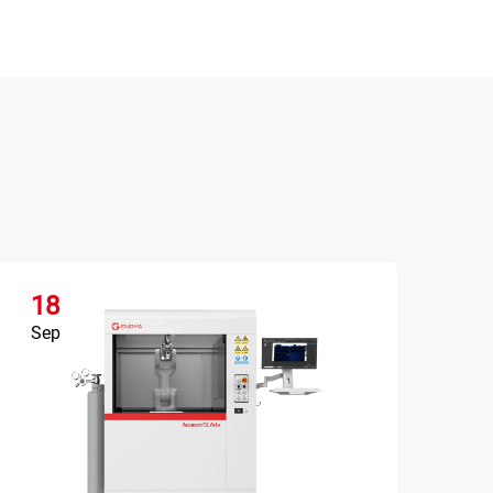
18
1
Sep
Se
Vil
in