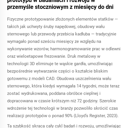
prototypu w badaniach i rozwoju w
przemyśle stoczniowym z miesięcy do dni
Fizyczne prototypowanie złożonych elementów statków —
takich jak uchwyty śruby napędowej, obudowy wału
sternowego lub przewody przebicia kadłuba — tradycyjnie
wymagało ponad sześciu miesięcy ze względu na
wykonywanie wzorów, harmonogramowanie prac w odlewni
oraz wieloetapowe frezowanie. Druk metalowy w
technologii 3D eliminuje te wąskie gardła, umożliwiając
bezpośrednie wytwarzanie części o kształcie bliskim
gotowemu z modeli CAD. Obudowa uszczelnienia wału
sternowego, która kiedyś wymagała 14 tygodni, może teraz
zostać wydrukowana, poddana obróbce cieplnej i
dopracowana w czasie krótszym niż 72 godziny. Szerokie
wdrożenie tej technologii w branży pozwoliło skrócić czas
realizacji prototypów o ponad 90% (Lloyd’s Register, 2023).
Ta szybkość skraca cały cykl badań i rozwoju, umożliwiając