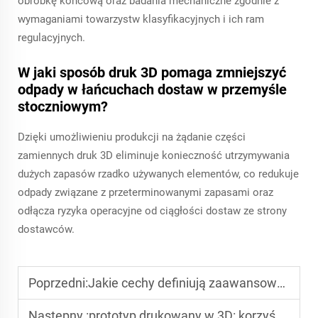
obróbkę końcową oraz badania mechaniczne zgodnie z
wymaganiami towarzystw klasyfikacyjnych i ich ram
regulacyjnych.
W jaki sposób druk 3D pomaga zmniejszyć
odpady w łańcuchach dostaw w przemyśle
stoczniowym?
Dzięki umożliwieniu produkcji na żądanie części
zamiennych druk 3D eliminuje konieczność utrzymywania
dużych zapasów rzadko używanych elementów, co redukuje
odpady związane z przeterminowanymi zapasami oraz
odłącza ryzyka operacyjne od ciągłości dostaw ze strony
dostawców.
Poprzedni:
Jakie cechy definiują zaawansowane wyposażenie do spawania WAAM?
Następny :
prototyp drukowany w 3D: korzyści związane z testowaniem, oszczędnościami kosztów oraz doskonaleniem projektu