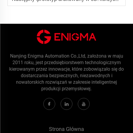
Nanjing Enigma Automation Co.,Ltd, założona w maju
2011 roku, jest przedsiębiorstwem technologicznym
kierowanym przez innowacje, które zobowiązało się do
dostarczania bezpiecznych, niezawodnych i
nowatorskich rozwiązań w zakresie inteligentnej
produkcji przemysłowej.
Strona Główna