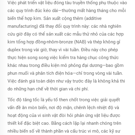
Việc phát triển vật liệu đóng tàu truyền thống phụ thuộc vào
các quy trình đúc kéo dài—thường mất hàng tháng cho mỗi
biến thể hợp kim. Sản xuất cộng thêm (additive
manufacturing) đã thay đổi quy trình này: các nhà nghiên
cứu giờ đây có thể sản xuất các mẫu thử nhỏ của các hợp
kim tổng hợp đồng-nhôm-bronze (NAB) và thép không gỉ
duplex trong vài giờ, thay vì vài tuần. Điều này cho phép
thực hiện song song việc kiểm tra hàng chục công thức
khác nhau trong điều kiện mô phỏng đại dương—bao gồm
phun muối và phân tích điện hóa—chỉ trong vòng vài tuần.
Việc đánh giá toàn diện như vậy trước đây là không khả thi
do những hạn chế về thời gian và chi phí.
Tốc độ tăng tốc là yếu tố then chốt trong việc giải quyết
vấn đề ăn mòn biển, nơi độ mặn, chênh lệch nhiệt độ và
hoạt động của vi sinh vật đòi hỏi phản ứng vật liệu được
thiết kế đặc biệt cao. Bằng cách lặp lại nhanh chóng trên
nhiều biến số về thành phần và cấu trúc vi mô, các kỹ sư