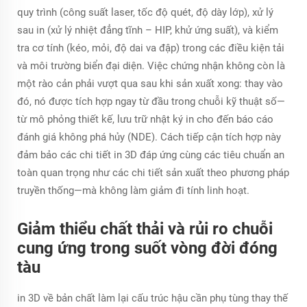
quy trình (công suất laser, tốc độ quét, độ dày lớp), xử lý
sau in (xử lý nhiệt đẳng tĩnh – HIP, khử ứng suất), và kiểm
tra cơ tính (kéo, mỏi, độ dai va đập) trong các điều kiện tải
và môi trường biển đại diện. Việc chứng nhận không còn là
một rào cản phải vượt qua sau khi sản xuất xong: thay vào
đó, nó được tích hợp ngay từ đầu trong chuỗi kỹ thuật số—
từ mô phỏng thiết kế, lưu trữ nhật ký in cho đến báo cáo
đánh giá không phá hủy (NDE). Cách tiếp cận tích hợp này
đảm bảo các chi tiết in 3D đáp ứng cùng các tiêu chuẩn an
toàn quan trọng như các chi tiết sản xuất theo phương pháp
truyền thống—mà không làm giảm đi tính linh hoạt.
Giảm thiểu chất thải và rủi ro chuỗi
cung ứng trong suốt vòng đời đóng
tàu
in 3D về bản chất làm lại cấu trúc hậu cần phụ tùng thay thế