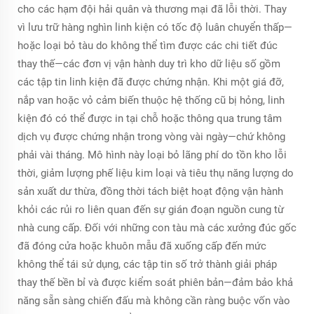
cho các hạm đội hải quân và thương mại đã lỗi thời. Thay
vì lưu trữ hàng nghìn linh kiện có tốc độ luân chuyển thấp—
hoặc loại bỏ tàu do không thể tìm được các chi tiết đúc
thay thế—các đơn vị vận hành duy trì kho dữ liệu số gồm
các tập tin linh kiện đã được chứng nhận. Khi một giá đỡ,
nắp van hoặc vỏ cảm biến thuộc hệ thống cũ bị hỏng, linh
kiện đó có thể được in tại chỗ hoặc thông qua trung tâm
dịch vụ được chứng nhận trong vòng vài ngày—chứ không
phải vài tháng. Mô hình này loại bỏ lãng phí do tồn kho lỗi
thời, giảm lượng phế liệu kim loại và tiêu thụ năng lượng do
sản xuất dư thừa, đồng thời tách biệt hoạt động vận hành
khỏi các rủi ro liên quan đến sự gián đoạn nguồn cung từ
nhà cung cấp. Đối với những con tàu mà các xưởng đúc gốc
đã đóng cửa hoặc khuôn mẫu đã xuống cấp đến mức
không thể tái sử dụng, các tập tin số trở thành giải pháp
thay thế bền bỉ và được kiểm soát phiên bản—đảm bảo khả
năng sẵn sàng chiến đấu mà không cần ràng buộc vốn vào