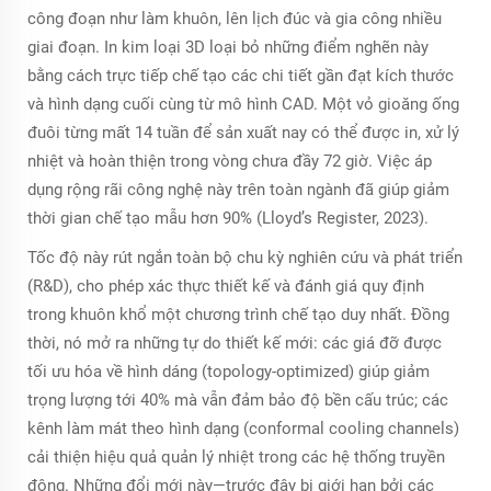
công đoạn như làm khuôn, lên lịch đúc và gia công nhiều
giai đoạn. In kim loại 3D loại bỏ những điểm nghẽn này
bằng cách trực tiếp chế tạo các chi tiết gần đạt kích thước
và hình dạng cuối cùng từ mô hình CAD. Một vỏ gioăng ống
đuôi từng mất 14 tuần để sản xuất nay có thể được in, xử lý
nhiệt và hoàn thiện trong vòng chưa đầy 72 giờ. Việc áp
dụng rộng rãi công nghệ này trên toàn ngành đã giúp giảm
thời gian chế tạo mẫu hơn 90% (Lloyd’s Register, 2023).
Tốc độ này rút ngắn toàn bộ chu kỳ nghiên cứu và phát triển
(R&D), cho phép xác thực thiết kế và đánh giá quy định
trong khuôn khổ một chương trình chế tạo duy nhất. Đồng
thời, nó mở ra những tự do thiết kế mới: các giá đỡ được
tối ưu hóa về hình dáng (topology-optimized) giúp giảm
trọng lượng tới 40% mà vẫn đảm bảo độ bền cấu trúc; các
kênh làm mát theo hình dạng (conformal cooling channels)
cải thiện hiệu quả quản lý nhiệt trong các hệ thống truyền
động. Những đổi mới này—trước đây bị giới hạn bởi các