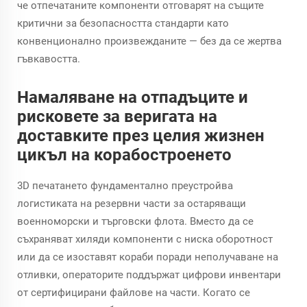
че отпечатаните компоненти отговарят на същите
критични за безопасността стандарти като
конвенционално произвежданите — без да се жертва
гъвкавостта.
Намаляване на отпадъците и
рисковете за веригата на
доставките през целия жизнен
цикъл на корабостроенето
3D печатането фундаментално преустройва
логистиката на резервни части за остаряващи
военноморски и търговски флота. Вместо да се
съхраняват хиляди компоненти с ниска оборотност
или да се изоставят кораби поради неполучаване на
отливки, операторите поддържат цифрови инвентари
от сертифицирани файлове на части. Когато се