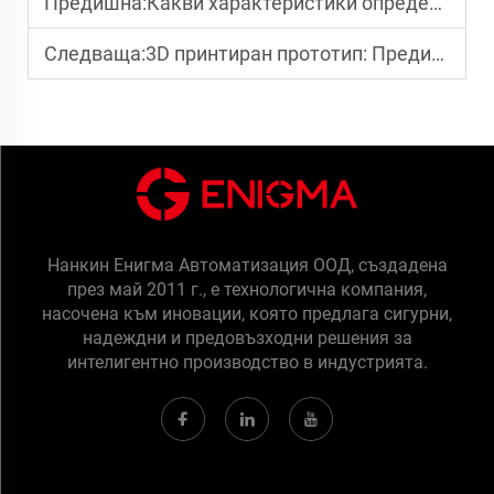
Предишна:
Какви характеристики определят напредналото оборудване за WAAM?
Следваща:
3D принтиран прототип: Предимства при тестване, спестяване на разходи и усъвършенстване на дизайна
Нанкин Енигма Автоматизация ООД, създадена
през май 2011 г., е технологична компания,
насочена към иновации, която предлага сигурни,
надеждни и предовъзходни решения за
интелигентно производство в индустрията.