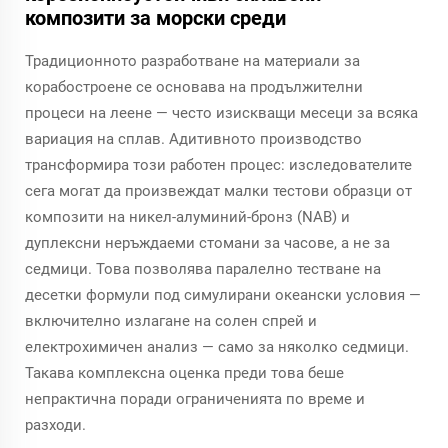
композити за морски среди
Традиционното разработване на материали за
корабостроене се основава на продължителни
процеси на леене — често изискващи месеци за всяка
вариация на сплав. Адитивното производство
трансформира този работен процес: изследователите
сега могат да произвеждат малки тестови образци от
композити на никел-алуминий-бронз (NAB) и
дуплексни неръждаеми стомани за часове, а не за
седмици. Това позволява паралелно тестване на
десетки формули под симулирани океански условия —
включително излагане на солен спрей и
електрохимичен анализ — само за няколко седмици.
Такава комплексна оценка преди това беше
непрактична поради ограниченията по време и
разходи.