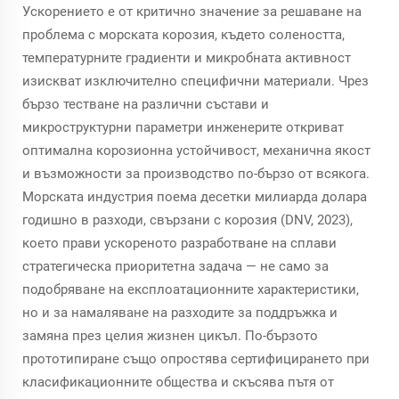
Ускорението е от критично значение за решаване на
проблема с морската корозия, където солеността,
температурните градиенти и микробната активност
изискват изключително специфични материали. Чрез
бързо тестване на различни състави и
микроструктурни параметри инженерите откриват
оптимална корозионна устойчивост, механична якост
и възможности за производство по-бързо от всякога.
Морската индустрия поема десетки милиарда долара
годишно в разходи, свързани с корозия (DNV, 2023),
което прави ускореното разработване на сплави
стратегическа приоритетна задача — не само за
подобряване на експлоатационните характеристики,
но и за намаляване на разходите за поддръжка и
замяна през целия жизнен цикъл. По-бързото
прототипиране също опростява сертифицирането при
класификационните общества и скъсява пътя от