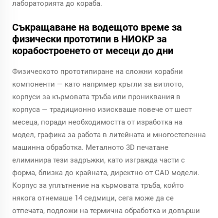
лабораторията до кораба.
Съкращаване на водещото време за
физически прототипи в НИОКР за
корабостроенето от месеци до дни
Физическото прототипиране на сложни корабни
компоненти — като например кръгли за витлото,
корпуси за кърмовата тръба или прониквания в
корпуса — традиционно изискваше повече от шест
месеца, поради необходимостта от изработка на
модел, графика за работа в литейната и многостепенна
машинна обработка. Металното 3D печатане
елиминира тези задръжки, като изгражда части с
форма, близка до крайната, директно от CAD модели.
Корпус за уплътнение на кърмовата тръба, който
някога отнемаше 14 седмици, сега може да се
отпечата, подложи на термична обработка и довърши