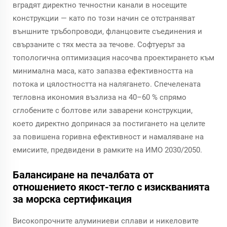
вградят директно течностни канали в носещите
конструкции — като по този начин се отстраняват
външните тръбопроводи, фланцовите съединения и
свързаните с тях места за течове. Софтуерът за
топологична оптимизация насочва проектирането към
минимална маса, като запазва ефективността на
потока и цялостността на налягането. Спечелената
тегловна икономия възлиза на 40–60 % спрямо
сглобените с болтове или заварени конструкции,
което директно допринася за постигането на целите
за повишена горивна ефективност и намаляване на
емисиите, предвидени в рамките на ИМО 2030/2050.
Балансиране на печалбата от
отношението якост-тегло с изискванията
за морска сертификация
Високопрочните алуминиеви сплави и никеловите