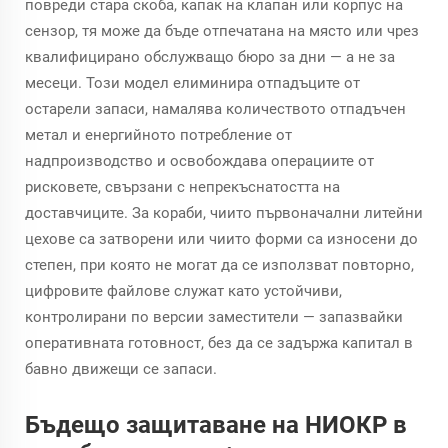
повреди стара скоба, капак на клапан или корпус на
сензор, тя може да бъде отпечатана на място или чрез
квалифицирано обслужващо бюро за дни — а не за
месеци. Този модел елиминира отпадъците от
остарели запаси, намалява количеството отпадъчен
метал и енергийното потребление от
надпроизводство и освобождава операциите от
рисковете, свързани с непрекъснатостта на
доставчиците. За кораби, чиито първоначални литейни
цехове са затворени или чиито форми са износени до
степен, при която не могат да се използват повторно,
цифровите файлове служат като устойчиви,
контролирани по версии заместители — запазвайки
оперативната готовност, без да се задържа капитал в
бавно движещи се запаси.
Бъдещо защитаване на НИОКР в