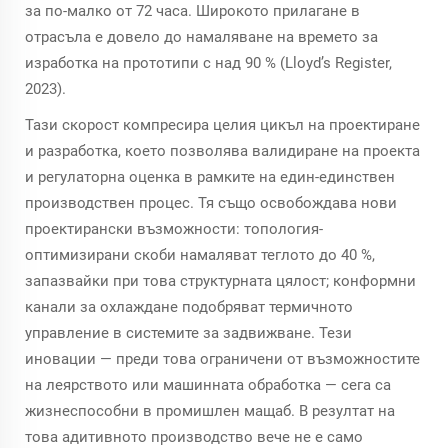
за по-малко от 72 часа. Широкото прилагане в
отрасъла е довело до намаляване на времето за
изработка на прототипи с над 90 % (Lloyd’s Register,
2023).
Тази скорост компресира целия цикъл на проектиране
и разработка, което позволява валидиране на проекта
и регулаторна оценка в рамките на един-единствен
производствен процес. Тя също освобождава нови
проектирански възможности: топология-
оптимизирани скоби намаляват теглото до 40 %,
запазвайки при това структурната цялост; конформни
канали за охлаждане подобряват термичното
управление в системите за задвижване. Тези
иновации — преди това ограничени от възможностите
на леярството или машинната обработка — сега са
жизнеспособни в промишлен мащаб. В резултат на
това адитивното производство вече не е само