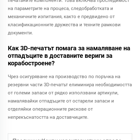
печатаните компоненти. Това включва проследимост
на параметрите на процеса, следобработката и
механичните изпитания, както е предвидено от
класификационните дружества и техните рамкови
документи.
Как 3D-печатът помага за намаляване на
отпадъците в доставните вериги за
корабостроене?
Чрез осигуряване на производство по поръчка на
резервни части 3D-печатът елиминира необходимостта
от големи запаси от рядко използвани артикули,
намалявайки отпадъците от остарели запаси и
отделяйки операционните рискове от
непрекъснатостта на доставчиците.