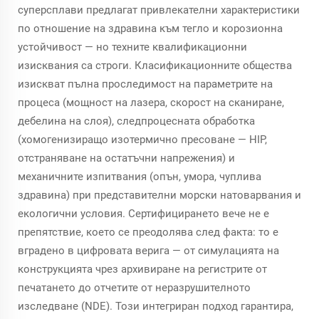
суперсплави предлагат привлекателни характеристики
по отношение на здравина към тегло и корозионна
устойчивост — но техните квалификационни
изисквания са строги. Класификационните общества
изискват пълна проследимост на параметрите на
процеса (мощност на лазера, скорост на сканиране,
дебелина на слоя), следпроцесната обработка
(хомогенизиращо изотермично пресоване — HIP,
отстраняване на остатъчни напрежения) и
механичните изпитвания (опън, умора, чуплива
здравина) при представителни морски натоварвания и
екологични условия. Сертифицирането вече не е
препятствие, което се преодолява след факта: то е
вградено в цифровата верига — от симулацията на
конструкцията чрез архивиране на регистрите от
печатането до отчетите от неразрушителното
изследване (NDE). Този интегриран подход гарантира,