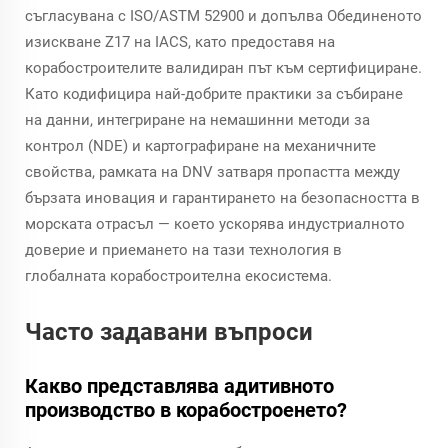
съгласувана с ISO/ASTM 52900 и допълва Обединеното
изискване Z17 на IACS, като предоставя на
корабостроителите валидиран път към сертифициране.
Като кодифицира най-добрите практики за събиране
на данни, интегриране на немашинни методи за
контрол (NDE) и картографиране на механичните
свойства, рамката на DNV затваря пропастта между
бързата иновация и гарантирането на безопасността в
морската отрасъл — което ускорява индустриалното
доверие и приемането на тази технология в
глобалната корабостроителна екосистема.
Часто задавани въпроси
Какво представлява адитивното
производство в корабостроенето?