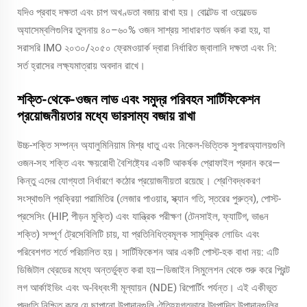
যদিও প্রবাহ দক্ষতা এবং চাপ অখণ্ডতা বজায় রাখা হয়। বোল্টেড বা ওয়েল্ডেড
অ্যাসেম্বলিগুলির তুলনায় ৪০–৬০% ওজন সাশ্রয় সাধারণত অর্জন করা হয়, যা
সরাসরি IMO ২০৩০/২০৫০ ফ্রেমওয়ার্ক দ্বারা নির্ধারিত জ্বালানি দক্ষতা এবং নি:
সর্ত হ্রাসের লক্ষ্যমাত্রায় অবদান রাখে।
শক্তি-থেকে-ওজন লাভ এবং সমুদ্র পরিবহন সার্টিফিকেশন
প্রয়োজনীয়তার মধ্যে ভারসাম্য বজায় রাখা
উচ্চ-শক্তি সম্পন্ন অ্যালুমিনিয়াম মিশ্র ধাতু এবং নিকেল-ভিত্তিক সুপারঅ্যালয়গুলি
ওজন-সহ শক্তি এবং ক্ষয়রোধী বৈশিষ্ট্যের একটি আকর্ষক প্রোফাইল প্রদান করে—
কিন্তু এদের যোগ্যতা নির্ধারণে কঠোর প্রয়োজনীয়তা রয়েছে। শ্রেণিবদ্ধকরণ
সংস্থাগুলি প্রক্রিয়া পরামিতির (লেজার পাওয়ার, স্ক্যান গতি, স্তরের পুরুত্ব), পোস্ট-
প্রসেসিং (HIP, পীড়ন মুক্তি) এবং যান্ত্রিক পরীক্ষণ (টেনসাইল, ফ্যাটিগ, ভাঙন
শক্তি) সম্পূর্ণ ট্রেসেবিলিটি চায়, যা প্রতিনিধিত্বমূলক সামুদ্রিক লোডিং এবং
পরিবেশগত শর্তে পরিচালিত হয়। সার্টিফিকেশন আর একটি পোস্ট-হক বাধা নয়: এটি
ডিজিটাল থ্রেডের মধ্যে অন্তর্ভুক্ত করা হয়—ডিজাইন সিমুলেশন থেকে শুরু করে প্রিন্ট
লগ আর্কাইভিং এবং অ-বিধ্বংসী মূল্যায়ন (NDE) রিপোর্টিং পর্যন্ত। এই একীভূত
পদ্ধতি নিশ্চিত করে যে ছাপানো উপাদানগুলি ঐতিহ্যগতভাবে উৎপাদিত উপাদানগুলির