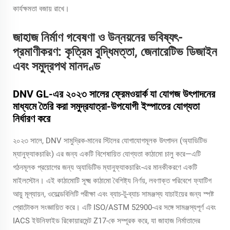
কার্যক্ষমতা বজায় রাখে।
জাহাজ নির্মাণ গবেষণা ও উন্নয়নের ভবিষ্যৎ-
প্রমাণীকরণ: কৃত্রিম বুদ্ধিমত্তা, জেনারেটিভ ডিজাইন
এবং সমুদ্রপথ মানদণ্ড
DNV GL-এর ২০২৩ সালের ফ্রেমওয়ার্ক যা যোগজ উৎপাদনের
মাধ্যমে তৈরি করা সমুদ্রযাত্রা-উপযোগী ইস্পাতের যোগ্যতা
নির্ধারণ করে
২০২৩ সালে, DNV সামুদ্রিক-মানের স্টিলের যোগাযোগমূলক উৎপাদন (অ্যাডিটিভ
ম্যানুফ্যাকচারিং) এর জন্য একটি বিশেষায়িত যোগ্যতা কাঠামো চালু করে—এটি
গঠনমূলক প্রয়োগের জন্য অ্যাডিটিভ ম্যানুফ্যাকচারিং-এর মানকীকরণে একটি
মাইলস্টোন। এই কাঠামোটি সূক্ষ্ম কাঠামো বৈশিষ্ট্য নির্ণয়, লবণাক্ত পরিবেশে ফ্যাটিগ
আয়ু মূল্যায়ন, ওয়েল্ডেবিলিটি পরীক্ষা এবং ব্যাচ-টু-ব্যাচ সামঞ্জস্য যাচাইয়ের জন্য স্পষ্ট
প্রোটোকল সংজ্ঞায়িত করে। এটি ISO/ASTM 52900-এর সঙ্গে সামঞ্জস্যপূর্ণ এবং
IACS ইউনিফাইড রিকোয়ারমেন্ট Z17-কে সম্পূরক করে, যা জাহাজ নির্মাতাদের