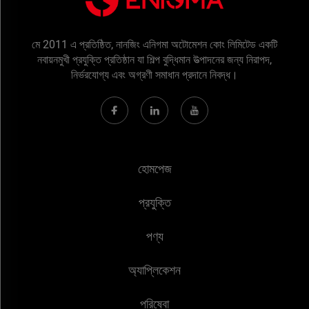
মে 2011 এ প্রতিষ্ঠিত, নানজিং এনিগমা অটোমেশন কোং লিমিটেড একটি
নবায়নমুখী প্রযুক্তি প্রতিষ্ঠান যা শিল্প বুদ্ধিমান উত্পাদনের জন্য নিরাপদ,
নির্ভরযোগ্য এবং অগ্রণী সমাধান প্রদানে নিবদ্ধ।
হোমপেজ
প্রযুক্তি
পণ্য
অ্যাপ্লিকেশন
পরিষেবা