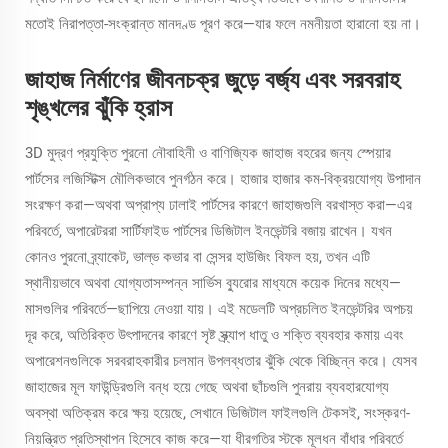
মতোই নিরাপত্তা-সংক্রান্ত মানদণ্ড পূরণ করে—যার ফলে নমনীয়তা হারানো হয় না।
জাহাজ নির্মাণের জীবনচক্র জুড়ে বর্জ্য এবং সরবরাহ
শৃঙ্খলের ঝুঁকি হ্রাস
3D মুদ্রণ প্রযুক্তি পুরনো নৌবাহিনী ও বাণিজ্যিক জাহাজ বহরের জন্য স্পেয়ার
পার্টসের লজিস্টিক্স মৌলিকভাবে পুনর্গঠন করে। হাজার হাজার কম-বিক্রয়যোগ্য উপাদান
সংরক্ষণ করা—অথবা অপ্রাপ্য ঢালাই পার্টসের কারণে জাহাজগুলি বরখাস্ত করা—এর
পরিবর্তে, অপারেটররা সার্টিফাইড পার্টসের ডিজিটাল ইনভেন্টরি বজায় রাখেন। যখন
কোনও পুরনো ব্র্যাকেট, ভাল্ভ কভার বা সেন্সর হাউজিং বিফল হয়, তখন এটি
স্থানীয়ভাবে অথবা যোগ্যতাসম্পন্ন সার্ভিস ব্যুরোর মাধ্যমে কয়েক দিনের মধ্যে—
মাসগুলির পরিবর্তে—ছাপিয়ে নেওয়া যায়। এই মডেলটি অপ্রচলিত ইনভেন্টরির অপচয়
দূর করে, অতিরিক্ত উৎপাদনের কারণে সৃষ্ট স্ক্র্যাপ ধাতু ও শক্তি ব্যবহার কমায় এবং
অপারেশনগুলিকে সরবরাহকারীর চলমান উপলব্ধতার ঝুঁকি থেকে বিচ্ছিন্ন করে। যেসব
জাহাজের মূল ফাউন্ড্রিগুলি বন্ধ হয়ে গেছে অথবা ছাঁচগুলি পুনরায় ব্যবহারযোগ্য
অবস্থা অতিক্রম করে ক্ষয় হয়েছে, সেখানে ডিজিটাল ফাইলগুলি টেকসই, সংস্করণ-
নিয়ন্ত্রিত প্রতিস্থাপন হিসেবে কাজ করে—যা ধীরগতির স্টকে মূলধন বাঁধার পরিবর্তে