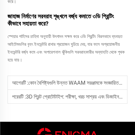
করে।
জাহাজ নির্মাণের সরবরাহ শৃঙ্খলে বর্জ্য কমাতে ৩ডি প্রিন্টিং
কীভাবে সহায়তা করে?
স্পেয়ার পার্টসের চাহিদা অনুযায়ী উৎপাদন সক্ষম করে ৩ডি প্রিন্টিং বিরলভাবে ব্যবহৃত
আইটেমগুলির বৃহৎ ইনভেন্টরি রাখার প্রয়োজন ঘুচিয়ে দেয়, যার ফলে অপ্রয়োজনীয়
ইনভেন্টরি বর্জ্য কমে এবং অপারেশনাল ঝুঁকিগুলি সরবরাহকারীর অব্যাহতি থেকে পৃথক
হয়ে যায়।
আগেরটি :
কোন বৈশিষ্ট্যগুলি উন্নত WAAM সরঞ্জামকে সংজ্ঞায়িত করে?
পরেরটি :
3D প্রিন্ট প্রোটোটাইপ: পরীক্ষা, খরচ সাশ্রয় এবং ডিজাইন উন্নয়নের ক্ষেত্রে সুবিধা