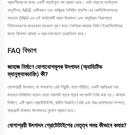
প্রমাণীকরণের জন্য একটি যাচাইকৃত পথ প্রদান করে। ডেটা ধারণের সর্বোত্তম
অনুশীলন, NDE একীকরণ এবং যান্ত্রিক বৈশিষ্ট্য ম্যাপিং-এর কোডিফিকেশনের
মাধ্যমে DNV-এর এই কাঠামোটি দ্রুত উদ্ভাবন এবং সামুদ্রিক নিরাপত্তা
নিশ্চিতকরণের মধ্যেকার ব্যবধান পূরণ করে—বৈশ্বিক জাহাজ নির্মাণ ইকোসিস্টেমের
মধ্যে শিল্পগত আস্থা ও গ্রহণযোগ্যতা ত্বরান্বিত করে।
FAQ বিভাগ
জাহাজ নির্মাণে যোগাযোগমূলক উৎপাদন (অ্যাডিটিভ
ম্যানুফ্যাকচারিং) কী?
যোগাশ্রয়ী উৎপাদন, যা সাধারণত ৩ডি প্রিন্টিং নামে পরিচিত, একটি প্রক্রিয়া যার
মাধ্যমে ডিজিটাল মডেল থেকে সরাসরি স্তরে স্তরে অংশগুলি তৈরি করা হয়। জাহাজ
নির্মাণে, এটি দ্রুত প্রোটোটাইপিং, জটিল ডিজাইন তৈরি এবং উচ্চ-কার্যক্ষমতা সম্পন্ন,
ক্ষয়রোধী উপাদান উৎপাদনের সুযোগ প্রদান করে।
যোগাশ্রয়ী উৎপাদন প্রোটোটাইপের নেতৃত্ব সময় কীভাবে কমায়?