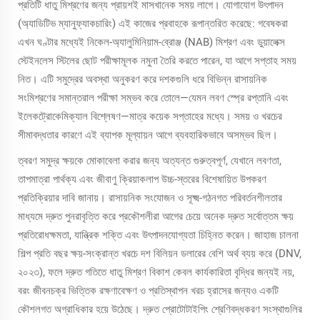
প্রতিটি ধাতু মিশ্রণের জন্য প্রায়শই মাসখানেক সময় লাগে। যোগাযোগ উৎপাদন
(অ্যাডিটিভ ম্যানুফ্যাকচারিং) এই কাজের প্রবাহকে রূপান্তরিত করেছে: গবেষকরা
এখন ঘণ্টার মধ্যেই নিকেল-অ্যালুমিনিয়াম-ব্রোঞ্জ (NAB) মিশ্রণ এবং ডুয়ালেক্স
স্টেইনলেস স্টিলের ছোট পরীক্ষামূলক নমুনা তৈরি করতে পারেন, যা আগে সপ্তাহ সময়
নিত। এটি সমুদ্রের অবস্থা অনুকরণ করে দশকগুলি ধরে বিভিন্ন রাসায়নিক
সংমিশ্রণের সমান্তরাল পরীক্ষা সম্ভব করে তোলে—যেমন লবণ স্প্রে রপ্তানি এবং
ইলেকট্রোকেমিক্যাল বিশ্লেষণ—মাত্র কয়েক সপ্তাহের মধ্যে। সময় ও খরচের
সীমাবদ্ধতার কারণে এই ব্যাপক মূল্যায়ন আগে ব্যবহারিকভাবে অসম্ভব ছিল।
ত্বরণ সমুদ্র ক্ষয়কে মোকাবেলা করার জন্য অত্যন্ত গুরুত্বপূর্ণ, যেখানে লবণতা,
তাপমাত্রা পার্থক্য এবং জীবাণু ক্রিয়াকলাপ উচ্চ-স্তরের বিশেষায়িত উপকরণ
প্রতিক্রিয়ার দাবি জানায়। রাসায়নিক সংযোজন ও সূক্ষ্ম-গঠনগত পরিবর্তনশীলতার
মাধ্যমে দ্রুত পুনরাবৃত্তি করে প্রকৌশলীরা আগের চেয়ে অনেক দ্রুত সর্বোত্তম ক্ষয়
প্রতিরোধক্ষমতা, যান্ত্রিক শক্তি এবং উৎপাদনযোগ্যতা চিহ্নিত করেন। জাহাজ চালনা
শিল্প প্রতি বছর ক্ষয়-সংক্রান্ত খরচে দশ বিলিয়ন ডলারের বেশি অর্থ ব্যয় করে (DNV,
২০২৩), ফলে দ্রুত গতিতে ধাতু মিশ্রণ বিকাশ কেবল কার্যকারিতা বৃদ্ধির জন্যই নয়,
বরং জীবনচক্র ভিত্তিক রক্ষণাবেক্ষণ ও প্রতিস্থাপন খরচ হ্রাসের জন্যও একটি
কৌশলগত অগ্রাধিকার হয়ে উঠেছে। দ্রুত প্রোটোটাইপিং শ্রেণিবদ্ধকরণ সংস্থাগুলির