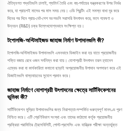
ঐতিহ্যগত পদ্ধতিগুলি ঢালাই, প্যাটার্ন তৈরি এবং বহু-পর্যায়ের যন্ত্রকরণের উপর নির্ভর
করে, যা প্রায়শই মাসের পর মাস সময় নেয়। ৩ডি প্রিন্টিং এই সমস্ত বাধা দূর করে
দিনের পর দিনে প্রায়-নেট-শেপ অংশগুলি সরাসরি উৎপাদন করে, ফলে গবেষণা ও
উন্নয়ন (R&D) চক্র উল্লেখযোগ্যভাবে সংক্ষিপ্ত হয়।
টপোলজি-অপ্টিমাইজড জাহাজ নির্মাণ উপাদানগুলি কী?
টপোলজি-অপ্টিমাইজড উপাদানগুলি এমনভাবে ডিজাইন করা হয় যাতে প্রয়োজনীয়
শক্তি বজায় রেখে ওজন সর্বনিম্ন করা যায়। যোগাশ্রয়ী উৎপাদন তরল চ্যানেল
এম্বেড করা বা কার্যকারিতা কমানো ছাড়াই অপ্রয়োজনীয় উপাদান অপসারণ করে এই
ডিজাইনগুলি বাস্তবায়নের সুযোগ প্রদান করে।
জাহাজ নির্মাণে যোগাশ্রয়ী উৎপাদনের ক্ষেত্রে সার্টিফিকেশনের
ভূমিকা কী?
সার্টিফিকেশন মুদ্রিত উপাদানগুলির জন্য নিরাপত্তা-সম্পর্কিত গুরুত্বপূর্ণ মানদণ্ড পূরণ
নিশ্চিত করে। এটি শ্রেণিবিভাগ সংস্থা এবং তাদের কাঠামো কর্তৃক প্রয়োজনীয়
প্রক্রিয়া পরামিতির ট্রেসেবিলিটি, পোস্ট-প্রসেসিং এবং যান্ত্রিক পরীক্ষা অন্তর্ভুক্ত