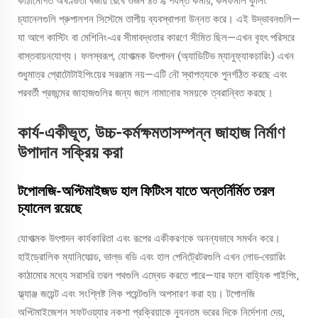
কাঠামোগত অখণ্ডতা বজায় রেখে ওজন ৪০% পর্যন্ত কমায়; কনফর্মাল কুলিং
চ্যানেলগুলি প্রুপালশন সিস্টেমে তাপীয় ব্যবস্থাপনা উন্নত করে। এই উদ্ভাবনগুলি—
যা আগে কাস্টিং বা মেশিনিং-এর সীমাবদ্ধতার কারণে সীমিত ছিল—এখন বৃহৎ পরিসরে
বাস্তবায়নযোগ্য। ফলস্বরূপ, যোগাত্মক উৎপাদন (অ্যাডিটিভ ম্যানুফ্যাকচারিং) এখন
শুধুমাত্র প্রোটোটাইপিংয়ের সরঞ্জাম নয়—এটি নৌ স্থাপত্যকে পুনর্গঠিত করছে এবং
পরবর্তী প্রজন্মের জাহাজগুলির জন্য জলে নামানোর সময়কে ত্বরান্বিত করছে।
কার্য-একীভূত, উচ্চ-কর্মক্ষমতাসম্পন্ন জাহাজ নির্মাণ
উপাদান সক্রিয় করা
টপোলজি-অপ্টিমাইজড হাল ফিটিংস যাতে অন্তর্নির্মিত তরল
চ্যানেল রয়েছে
যোগাত্মক উৎপাদন কার্যকারিতা এবং রূপের একীকরণকে অনন্যভাবে সমর্থন করে।
হাইড্রোলিক ম্যানিফোল্ড, ভাল্ভ বডি এবং হাল পেনিট্রেটরগুলি এখন লোড-বেয়ারিং
কাঠামোর মধ্যে সরাসরি তরল পথগুলি এম্বেড করতে পারে—যার ফলে বাহ্যিক পাইপিং,
ফ্ল্যাঞ্জ জয়েন্ট এবং সংশ্লিষ্ট লিক পয়েন্টগুলি অপসারণ করা হয়। টপোলজি
অপ্টিমাইজেশন সফটওয়্যার নকশা প্রক্রিয়াকে ন্যূনতম ভরের দিকে নির্দেশনা দেয়,