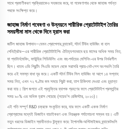
সাথে প্রমাণীকরণ প্রক্রিয়াকেও সহজতর করে, যা গবেষণাগার থেকে জাহাজ পর্যন্ত
পথকে সংক্ষিপ্ত করে।
জাহাজ নির্মাণ গবেষণা ও উন্নয়নে শারীরিক প্রোটোটাইপ তৈরির
সময়সীমা মাস থেকে দিনে হ্রাস করা
জটিল জাহাজ উপাদান—যেমন প্রোপেলার ব্র্যাকেট, স্টার্ন টিউব হাউজিং বা হাল
পেনিট্রেটর—এর শারীরিক প্রোটোটাইপিং ঐতিহ্যগতভাবে ছয় মাসের অধিক সময় নিত,
যা প্যাটার্নমেকিং, ফাউন্ড্রি শিডিউলিং এবং বহু-পর্যায়ের মেশিনিং-এর উপর নির্ভরশীল
ছিল। ধাতব ৩ডি প্রিন্টিং সিএডি মডেল থেকে সরাসরি প্রায়-নেট-শেপ অংশগুলি তৈরি
করে এই সমস্ত বাধা দূর করে। একটি স্টার্ন টিউব সিল হাউজিং যা আগে ১৪ সপ্তাহ
সময় নিত, এখন ৭২ ঘণ্টার কম সময়ে প্রিন্ট করা, তাপ চিকিৎসা দেওয়া এবং চূড়ান্ত
করা যায়। শিল্প জগতে এই প্রযুক্তির ব্যাপক গ্রহণের ফলে প্রোটোটাইপ প্রস্তুতির
সময় ৯০% এর অধিক হ্রাস পেয়েছে (লয়েড’স রেজিস্টার, ২০২৩)।
এই গতি সম্পূর্ণ R&D চক্রকে সংকুচিত করে, যার ফলে একটি একক নির্মাণ
প্রোগ্রামের মধ্যেই ডিজাইন যাচাইকরণ এবং নিয়ন্ত্রক পর্যালোচনা সম্ভব হয়। এটি
নতুন ধরনের ডিজাইন স্বাধীনতাও উন্মুক্ত করে: টপোলজি-অপ্টিমাইজড ব্র্যাকেটগুলি