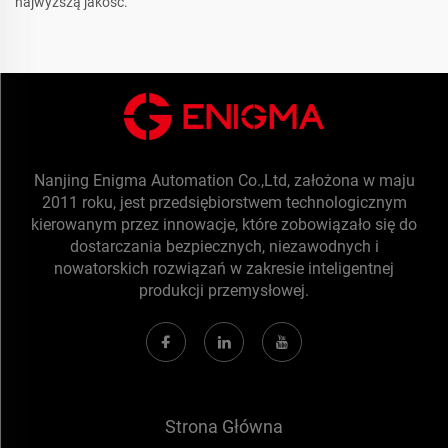
najwyższą jakość.
Nanjing Enigma Automation Co.,Ltd, założona w maju
2011 roku, jest przedsiębiorstwem technologicznym
kierowanym przez innowacje, które zobowiązało się do
dostarczania bezpiecznych, niezawodnych i
nowatorskich rozwiązań w zakresie inteligentnej
produkcji przemysłowej.
Strona Główna