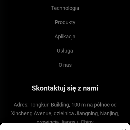
Technologia
Produkty
Aplikacja
Usługa
O nas
Skontaktuj się z nami
Adres:
Tongkun Building, 100 m na północ od
Xincheng Avenue, dzielnica Jiangning, Nanjing,
prowincja Jiangsu, Chiny
E-mail:
[email protected]