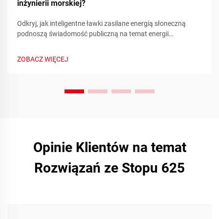
inżynierii morskiej?
Odkryj, jak inteligentne ławki zasilane energią słoneczną
podnoszą świadomość publiczną na temat energii
odnawialnej poprzez metryki zrównoważonego rozwoju w
czasie rzeczywistym i zaangażowanie społeczności.
ZOBACZ WIĘCEJ
Dowiedz się więcej już dziś.
Opinie Klientów na temat
Rozwiązań ze Stopu 625