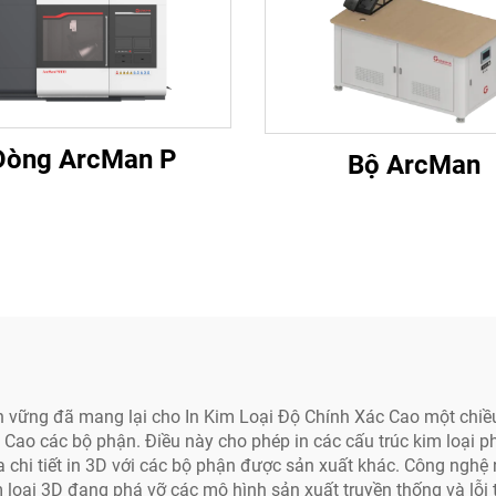
Dòng ArcMan P
Bộ ArcMan
n vững đã mang lại cho In Kim Loại Độ Chính Xác Cao một chiều
 Cao các bộ phận. Điều này cho phép in các cấu trúc kim loại p
iữa chi tiết in 3D với các bộ phận được sản xuất khác. Công ngh
im loại 3D đang phá vỡ các mô hình sản xuất truyền thống và lỗi t