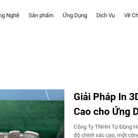
ng Nghệ
Sản phẩm
Ứng Dụng
Dịch Vụ
Về Ch
Giải Pháp In 3
Cao cho Ứng 
Công Ty TNHH Tự Động Hóa
độ chính xác cao, một côn