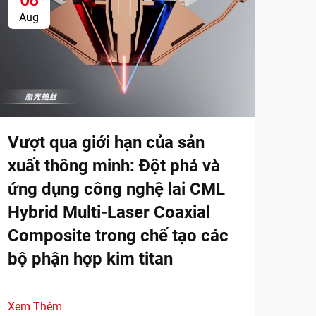
Aug
Se
Một
thư
Vượt qua giới hạn của sản
xuất thông minh: Đột phá và
Khám
dịch
ứng dụng công nghệ lai CML
phụ 
Hybrid Multi-Laser Coaxial
Xem
xuất
Composite trong chế tạo các
gian
bộ phận hợp kim titan
thê
Xem Thêm