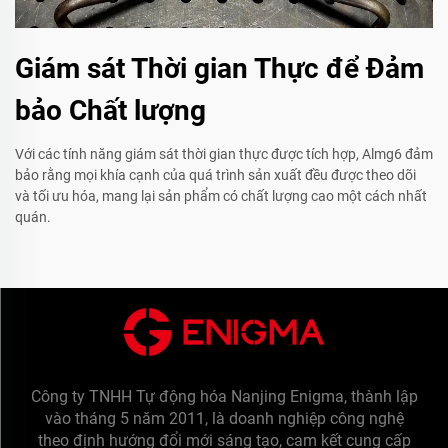
Giám sát Thời gian Thực để Đảm
bảo Chất lượng
Với các tính năng giám sát thời gian thực được tích hợp, Almg6 đảm
bảo rằng mọi khía cạnh của quá trình sản xuất đều được theo dõi
và tối ưu hóa, mang lại sản phẩm có chất lượng cao một cách nhất
quán.
Công ty TNHH Tự động hóa Nanjing Enigma, thành lập
vào tháng 5 năm 2011, là doanh nghiệp công nghệ
theo định hướng đổi mới sáng tạo, cam kết cung cấp