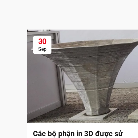
30
Sep
Các bộ phận in 3D được sử