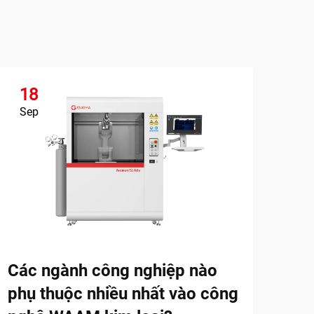
18
1
Sep
Se
In 
việ
Khám
ngàn
Các ngành công nghiệp nào
nhan
Xem
phụ thuộc nhiều nhất vào công
các 
thực