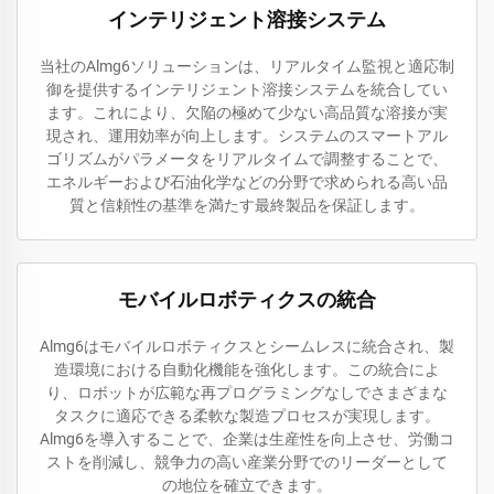
インテリジェント溶接システム
当社のAlmg6ソリューションは、リアルタイム監視と適応制
御を提供するインテリジェント溶接システムを統合してい
ます。これにより、欠陥の極めて少ない高品質な溶接が実
現され、運用効率が向上します。システムのスマートアル
ゴリズムがパラメータをリアルタイムで調整することで、
エネルギーおよび石油化学などの分野で求められる高い品
質と信頼性の基準を満たす最終製品を保証します。
モバイルロボティクスの統合
Almg6はモバイルロボティクスとシームレスに統合され、製
造環境における自動化機能を強化します。この統合によ
り、ロボットが広範な再プログラミングなしでさまざまな
タスクに適応できる柔軟な製造プロセスが実現します。
Almg6を導入することで、企業は生産性を向上させ、労働コ
ストを削減し、競争力の高い産業分野でのリーダーとして
の地位を確立できます。