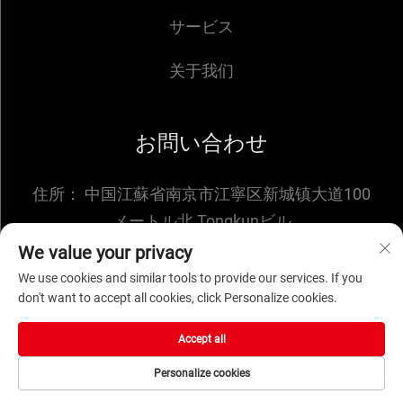
サービス
关于我们
お問い合わせ
住所：
中国江蘇省南京市江寧区新城镇大道100
メートル北 Tongkunビル
メールアドレス：
[email protected]
We value your privacy
We use cookies and similar tools to provide our services. If you
don't want to accept all cookies, click Personalize cookies.
© 2025 NANJING ENIGMA AUTOMATION CO.,LTD
Accept all
著作権所有 -
プライバシーポリシー
Personalize cookies