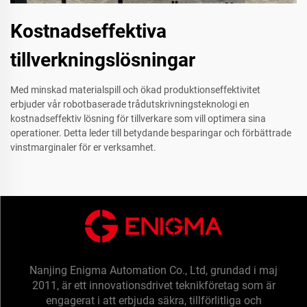
Kostnadseffektiva
tillverkningslösningar
Med minskad materialspill och ökad produktionseffektivitet
erbjuder vår robotbaserade trådutskrivningsteknologi en
kostnadseffektiv lösning för tillverkare som vill optimera sina
operationer. Detta leder till betydande besparingar och förbättrade
vinstmarginaler för er verksamhet.
Nanjing Enigma Automation Co., Ltd, grundad i maj
2011, är ett innovationsdrivet teknikföretag som är
engagerat i att erbjuda säkra, tillförlitliga och