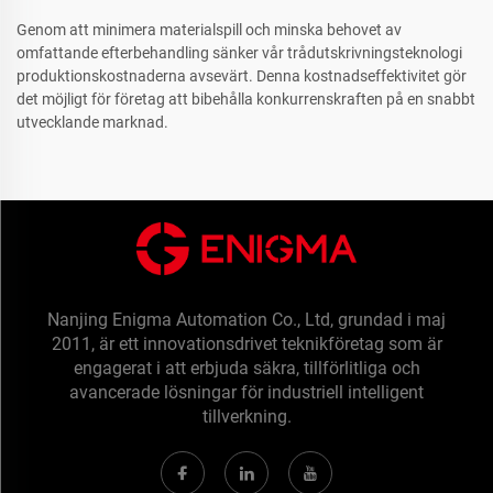
Genom att minimera materialspill och minska behovet av
omfattande efterbehandling sänker vår trådutskrivningsteknologi
produktionskostnaderna avsevärt. Denna kostnadseffektivitet gör
det möjligt för företag att bibehålla konkurrenskraften på en snabbt
utvecklande marknad.
Nanjing Enigma Automation Co., Ltd, grundad i maj
2011, är ett innovationsdrivet teknikföretag som är
engagerat i att erbjuda säkra, tillförlitliga och
avancerade lösningar för industriell intelligent
tillverkning.