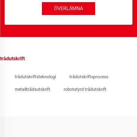
ÖVERLÄMNA
trådutskrift
trådutskriftsteknologi
trådutskriftsprocess
metalltrådsutskrift
robotstyrd trådutskrift