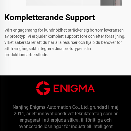
Kompletterande Support
Vårt engagemang för kundnöjdhet sträcker sig bortom leveransen
av prototyp. Vi erbjuder komplett support före och efter försäljning,
vilket säkerställer att du har alla resurser och hjälp du behöver för
att framgångsrikt integrera dina prototyper i din
produktionsarbetsflöde.
Nanjing Enigma Automation Co., Ltd, grundad i maj
2011, är ett innovationsdrivet teknikföretag som är
engagerat i att erbjuda säkra, tillförlitliga och
avancerade lösningar för industriell intelligent