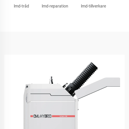
lmd-tråd
lmd-reparation
lmd-tillverkare