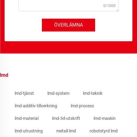
0/1000
ÖVERLÄMNA
lmd
lmd-tjänst
lmd-system
lmd-teknik
lmd-additiv tillverkning
lmd-process
lmd-material
lmd-3d-utskrift
lmd-maskin
lmd-utrustning
metall-lmd
robotstyrd lmd