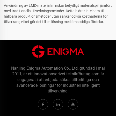
Användning av LMD-material minskar betydligt materialspill jämfört
med traditionella tillverkningsmetoder. Detta bidrar inte bara till
hållbara produktionsmetoder utan sänker också kostnaderna för
tillverkare, vilket gör det till en lösning med ömsesidiga fördelar.
Nanjing Enigma Automation Co., Ltd, grundad i maj
2011, är ett innovationsdrivet teknikföretag som är
engagerat i att erbjuda säkra, tillförlitliga och
avancerade lösningar för industriell intelligent
tillverkning.