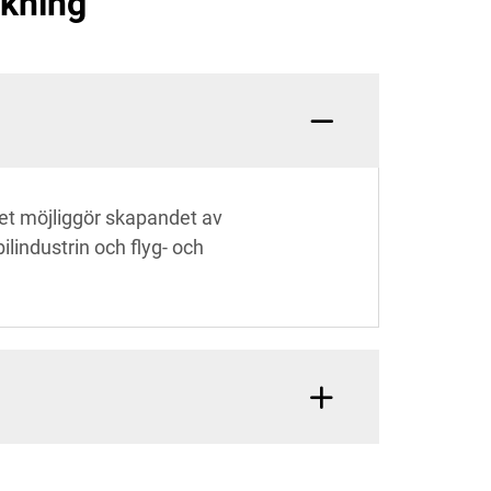
rkning
ket möjliggör skapandet av
industrin och flyg- och