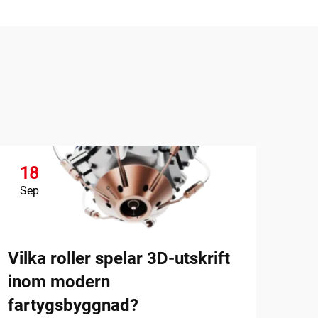
18
1
Sep
Se
Vilka roller spelar 3D-utskrift
inom modern
fartygsbyggnad?