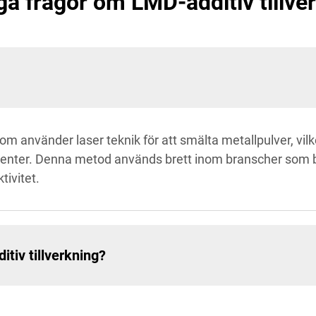
ga frågor om LMD-additiv tillve
som använder laser teknik för att smälta metallpulver, vil
ter. Denna metod används brett inom branscher som bil
tivitet.
tiv tillverkning?