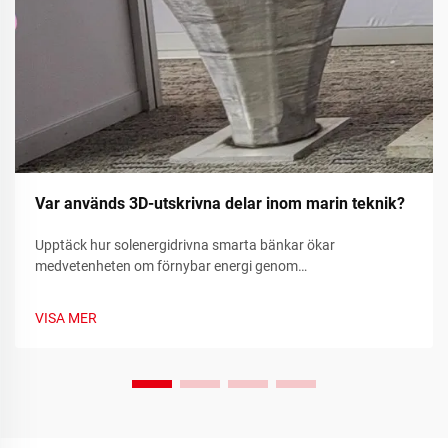
Var används 3D-utskrivna delar inom marin teknik?
Upptäck hur solenergidrivna smarta bänkar ökar
medvetenheten om förnybar energi genom
realtidsmätvärden för hållbarhet och samhällsengagemang.
Läs mer idag.
VISA MER