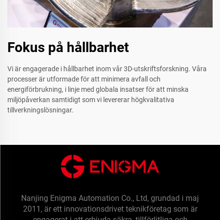
Fokus på hållbarhet
Vi är engagerade i hållbarhet inom vår 3D-utskriftsforskning. Våra
processer är utformade för att minimera avfall och
energiförbrukning, i linje med globala insatser för att minska
miljöpåverkan samtidigt som vi levererar högkvalitativa
tillverkningslösningar.
Nanjing Enigma Automation Co., Ltd, grundad i maj
2011, är ett innovationsdrivet teknikföretag som är
engagerat i att erbjuda säkra, tillförlitliga och