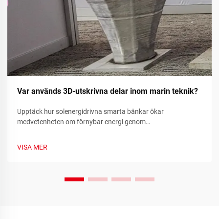
Var används 3D-utskrivna delar inom marin teknik?
Upptäck hur solenergidrivna smarta bänkar ökar
medvetenheten om förnybar energi genom
realtidsmätvärden för hållbarhet och samhällsengagemang.
Läs mer idag.
VISA MER