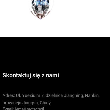
Skontaktuj się z nami
Adres:
Ul. Yuexiu nr 7, dzielnica Jiangning, Nankin,
prowincja Jiangsu, Chiny
E-mail:
[email protected]