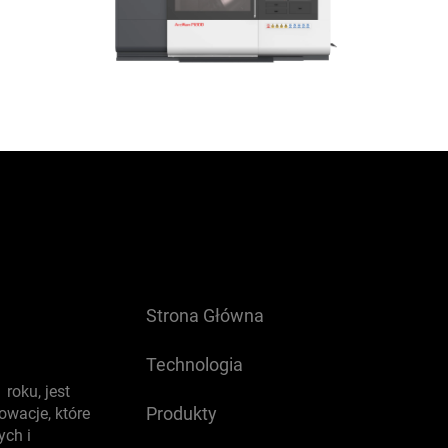
Strona Główna
Technologia
roku, jest
Produkty
wacje, które
ych i