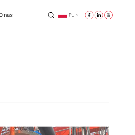
O nas
PL