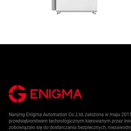
Nanjing Enigma Automation Co.,Ltd, założona w maju 2011 
przedsiębiorstwem technologicznym kierowanym przez inno
zobowiązało się do dostarczania bezpiecznych, niezawodn