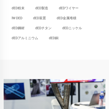
dED粉末
dED製造
dEDワイヤー
lW DED
dED装置
dED金属堆積
dED鋼材
dEDチタン
dEDニッケル
dEDアルミニウム
dED銅