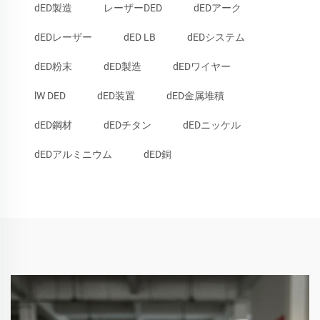
dED製造
レーザーDED
dEDアーク
dEDレーザー
dED LB
dEDシステム
dED粉末
dED製造
dEDワイヤー
lW DED
dED装置
dED金属堆積
dED鋼材
dEDチタン
dEDニッケル
dEDアルミニウム
dED銅