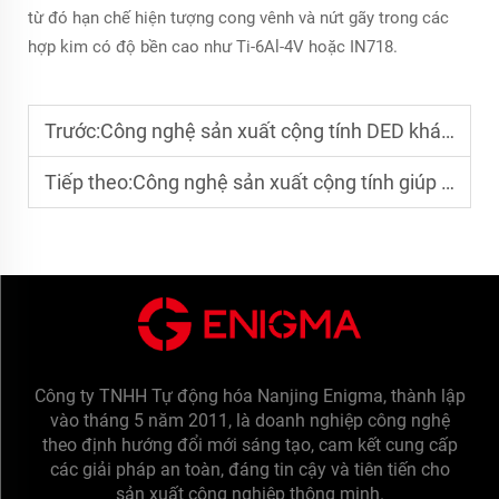
từ đó hạn chế hiện tượng cong vênh và nứt gãy trong các
hợp kim có độ bền cao như Ti-6Al-4V hoặc IN718.
Trước:
Công nghệ sản xuất cộng tính DED khác biệt như thế nào so với các phương pháp truyền thống?
Tiếp theo:
Công nghệ sản xuất cộng tính giúp đơn giản hóa việc sản xuất các chi tiết kim loại cỡ lớn như thế nào?
Công ty TNHH Tự động hóa Nanjing Enigma, thành lập
vào tháng 5 năm 2011, là doanh nghiệp công nghệ
theo định hướng đổi mới sáng tạo, cam kết cung cấp
các giải pháp an toàn, đáng tin cậy và tiên tiến cho
sản xuất công nghiệp thông minh.