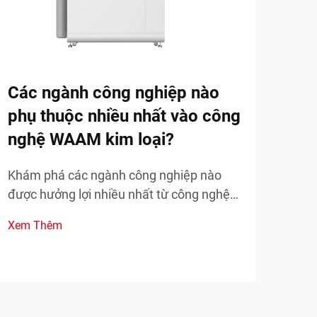
In 
việ
Khám
ngàn
Các ngành công nghiệp nào
nhan
Xem
phụ thuộc nhiều nhất vào công
các 
thực
nghệ WAAM kim loại?
Khám phá các ngành công nghiệp nào
được hưởng lợi nhiều nhất từ công nghệ
WAAM kim loại và cách nó đang thay đổi
Xem Thêm
ngành sản xuất. Tìm hiểu các ứng dụng
thực tế và lợi ích. Tìm hiểu ngay bây giờ.