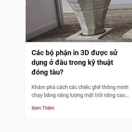
Các bộ phận in 3D được sử
dụng ở đâu trong kỹ thuật
đóng tàu?
Khám phá cách các chiếc ghế thông minh
chạy bằng năng lượng mặt trời nâng cao
nhận thức công chúng về năng lượng tái
Xem Thêm
tạo thông qua các chỉ số bền vững theo
thời gian thực và sự tham gia của cộng
đồng. Tìm hiểu ngay hôm nay.