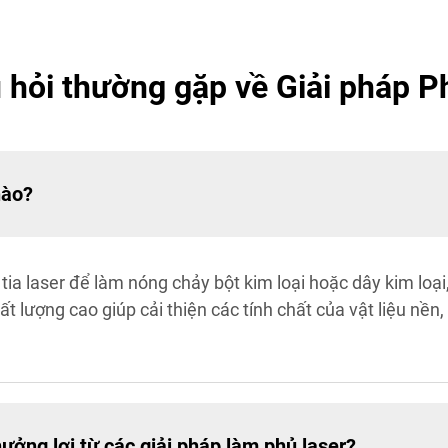
 hỏi thường gặp về Giải pháp P
nào?
tia laser để làm nóng chảy bột kim loại hoặc dây kim loạ
chất lượng cao giúp cải thiện các tính chất của vật liệu n
ởng lợi từ các giải pháp làm phủ laser?