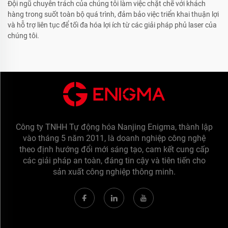
Đội ngũ chuyên trách của chúng tôi làm việc chặt chẽ với khách
hàng trong suốt toàn bộ quá trình, đảm bảo việc triển khai thuận lợi
và hỗ trợ liên tục để tối đa hóa lợi ích từ các giải pháp phủ laser của
chúng tôi.
Công ty TNHH Tự động hóa Nanjing Enigma, thành lập
vào tháng 5 năm 2011, là doanh nghiệp công nghệ
theo định hướng đổi mới sáng tạo, cam kết cung cấp
các giải pháp an toàn, đáng tin cậy và tiên tiến cho
sản xuất công nghiệp thông minh.