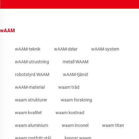
wAAM
wAAM-teknik
wAAM-delar
wAAM-system
wAAM-utrustning
metall WAAM
robotstyrd WAAM
wAAM-tjänst
wAAM-material
waam tråd
waam strukturer
waam forskning
waam kvalitet
waam kostnad
waam aluminium
waam inconel
waam titan
waam rostfritt stål
koppar waam