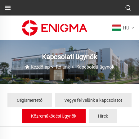
HU
Kapcsolati ügynök
Kezdőlap
>
Rólunk
>
Kapcsolati ügynök
Cégismertető
Vegye fel velünk a kapcsolatot
Közreműködési Ügynök
Hírek