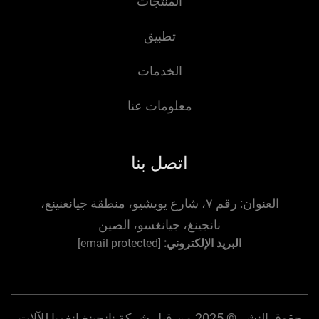
المنتجات
تطبيق
الخدمات
معلومات عنا
اتصل بنا
ان:
رقم ٧، شارع يويشيو، منطقة جيانغنينغ،
نانجينغ، جيانغسو، الصين
البريد الإلكتروني:
[email protected]
حقوق النشر © 2025 من قبل شركة نانجينغ إنغميا للآلات