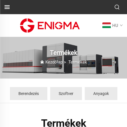
HU
Termékek
Kezdőlap
>
Termékek
Berendezés
Szoftver
Anyagok
Termékek