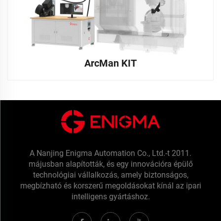
ArcMan KIT
A Nanjing Enigma Automation Co., Ltd.-t 2011.
májusban alapították, és egy innovációra épülő
technológiai vállalkozás, amely biztonságos,
megbízható és korszerű megoldásokat kínál az ipari
intelligens gyártáshoz.