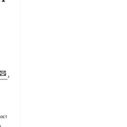
ност
и