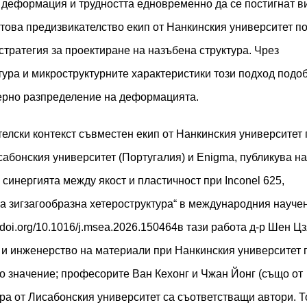
 деформация и трудността едновременно да се постигнат в
 това предизвикателство екип от Нанкинския университет п
тратегия за проектиране на назъбена структура. Чрез
тура и микроструктурните характеристики този подход подо
мерно разпределение на деформацията.
елски контекст съвместен екип от Нанкинския университет 
сабонския университет (Португалия) и Enigma, публикува на
синергията между якост и пластичност при Inconel 625,
 зигзагообразна хетероструктура“ в международния науче
//doi.org/10.1016/j.msea.2026.150464
в тази работа д-р Шен Ц
 и инженерство на материали при Нанкинския университет 
но значение; професорите Ван Кехонг и Чжан Йонг (също от
а от Лисабонския университет са съответстващи автори. Т