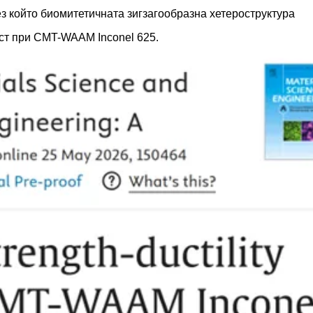
з който биомитетичната зигзагообразна хетероструктура
ст при CMT-WAAM Inconel 625.