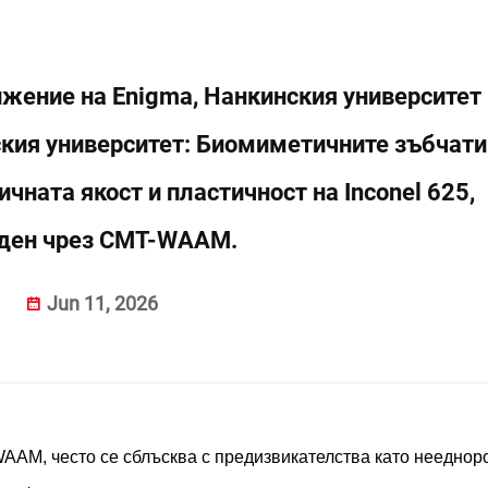
жение на Enigma, Нанкинския университет
ския университет: Биомиметичните зъбчати
чната якост и пластичност на Inconel 625,
ден чрез CMT-WAAM.
Jun 11, 2026
WAAM, често се сблъсква с предизвикателства като нееднор