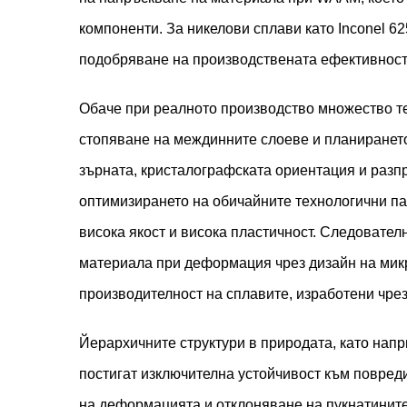
компоненти. За никелови сплави като Inconel 6
подобряване на производствената ефективност
Обаче при реалното производство множество те
стопяване на междинните слоеве и планирането
зърната, кристалографската ориентация и раз
оптимизирането на обичайните технологични па
висока якост и висока пластичност. Следовател
материала при деформация чрез дизайн на микр
производителност на сплавите, изработени чр
Йерархичните структури в природата, като напр
постигат изключителна устойчивост към повред
на деформацията и отклоняване на пукнатинит