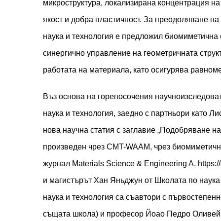
микроструктура, локализирана концентрация на
якост и добра пластичност. За преодоляване на
наука и технология е предложил биомиметична с
синергично управление на геометричната струк
работата на материала, като осигурява равно
Въз основа на горепосочения научноизследоват
наука и технология, заедно с партньори като Ли
нова научна статия с заглавие „Подобряване на 
произведен чрез CMT-WAAM, чрез биомиметична
журнал Materials Science & Engineering A.
https:
и магистърът Хан Яньджун от Школата по наука
наука и технология са съавтори с първостепен
същата школа) и професор Йоао Педро Оливейр