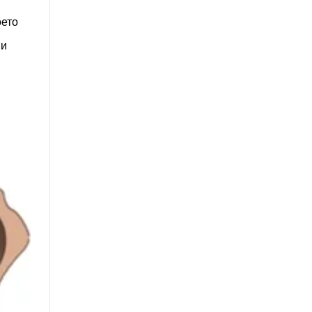
оето
 и