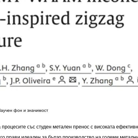
Научен фон и значимост
процесите със студен метален пренос с високата ефектив
го прави идеален за бързо производство на големи металн