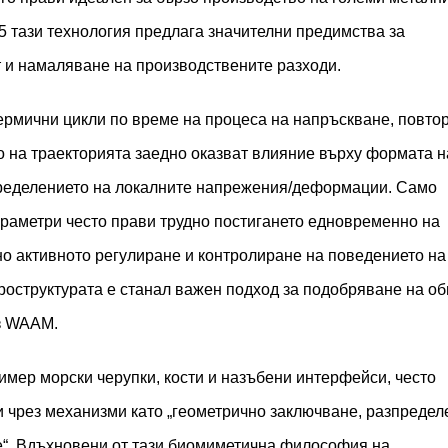
25 тази технология предлага значителни предимства за
 и намаляване на производствените разходи.
рмични цикли по време на процеса на напръскване, повто
 на траекторията заедно оказват влияние върху формата н
пределението на локалните напрежения/деформации. Само
раметри често прави трудно постигането едновременно на
но активното регулиране и контролиране на поведението на
оструктурата е станал важен подход за подобряване на о
ез WAAM.
имер морски черупки, кости и назъбени интерфейси, често
и чрез механизми като „геометрично заключване, разпредел
е“. Вдъхновени от тази биомиметична философия на