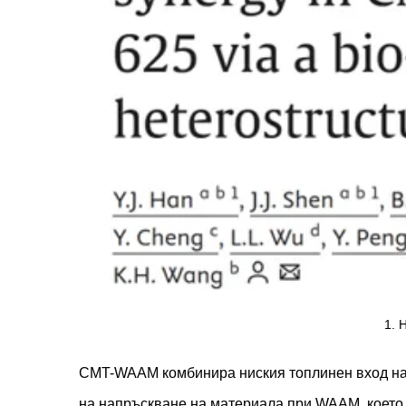
1. 
CMT-WAAM комбинира ниския топлинен вход на 
на напръскване на материала при WAAM, което 