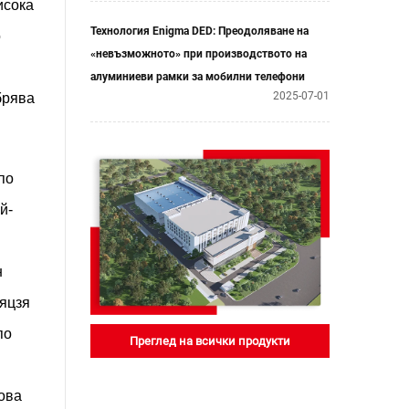
исока
Технология Enigma DED: Преодоляване на
о
«невъзможното» при производството на
алуминиеви рамки за мобилни телефони
2025-07-01
брява
по
й-
н
зяцзя
по
Преглед на всички продукти
ова