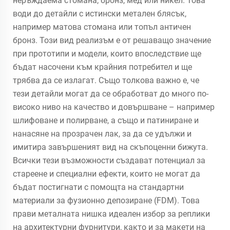
неръждаема стомана, бронз, мед или никел. Това
води до детайли с истински метален блясък,
например матова стомана или топъл античен
бронз. Този вид реализъм е от решаващо значение
при прототипи и модели, които впоследствие ще
бъдат насочени към крайния потребител и ще
трябва да се излагат. Също толкова важно е, че
тези детайли могат да се обработват до много по-
високо ниво на качество и довършване – например
шлифоване и полирване, а също и патиниране и
нанасяне на прозрачен лак, за да се удължи и
имитира завършеният вид на скъпоценни бижута.
Всички тези възможности създават потенциал за
стареене и специални ефекти, които не могат да
бъдат постигнати с помощта на стандартни
материали за фузионно депозиране (FDM). Това
прави металната нишка идеален избор за реплики
на архитектурни фурнитури, както и за макети на