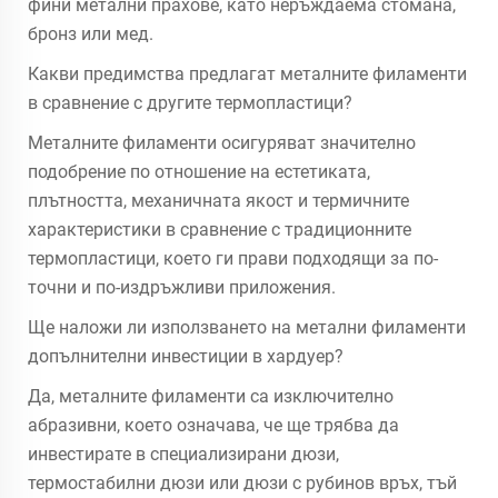
фини метални прахове, като неръждаема стомана,
бронз или мед.
Какви предимства предлагат металните филаменти
в сравнение с другите термопластици?
Металните филаменти осигуряват значително
подобрение по отношение на естетиката,
плътността, механичната якост и термичните
характеристики в сравнение с традиционните
термопластици, което ги прави подходящи за по-
точни и по-издръжливи приложения.
Ще наложи ли използването на метални филаменти
допълнителни инвестиции в хардуер?
Да, металните филаменти са изключително
абразивни, което означава, че ще трябва да
инвестирате в специализирани дюзи,
термостабилни дюзи или дюзи с рубинов връх, тъй