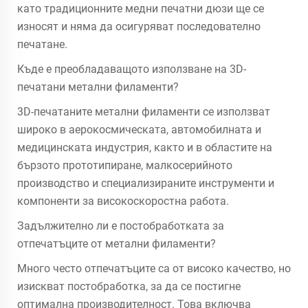
като традиционните медни печатни дюзи ще се
износят и няма да осигуряват последователно
печатане.
Къде е преобладаващото използване на 3D-
печатани метални филаменти?
3D-печатаните метални филаменти се използват
широко в аерокосмическата, автомобилната и
медицинската индустрия, както и в областите на
бързото прототипиране, малкосерийното
производство и специализираните инструменти и
компоненти за високоскоростна работа.
Задължително ли е постобработката за
отпечатъците от метални филаменти?
Много често отпечатъците са от високо качество, но
изискват постобработка, за да се постигне
оптимална производителност. Това включва