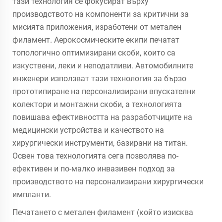
тази технология се фокусират върху
производството на компоненти за критични за
мисията приложения, изработени от метален
филамент. Аерокосмическите екипи печатат
топологично оптимизирани скоби, които са
изкуствени, леки и неподатливи. Автомобилните
инженери използват тази технология за бързо
прототипиране на персонализирани впускателни
колектори и монтажни скоби, а технологията
повишава ефективността на разработчиците на
медицински устройства и качеството на
хирургически инструменти, базирани на титан.
Освен това технологията сега позволява по-
ефективен и по-малко инвазивен подход за
производството на персонализирани хирургически
импланти.
Печатането с метален филамент (който изисква