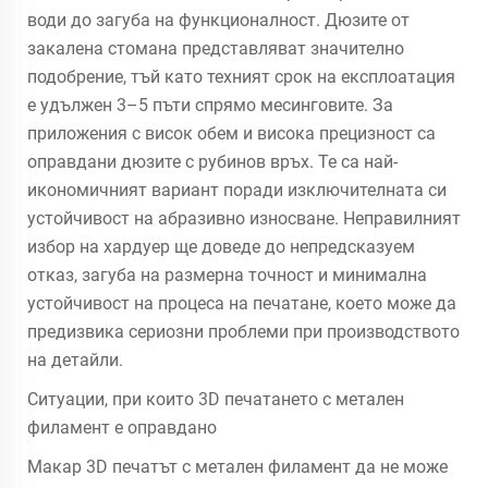
води до загуба на функционалност. Дюзите от
закалена стомана представляват значително
подобрение, тъй като техният срок на експлоатация
е удължен 3–5 пъти спрямо месинговите. За
приложения с висок обем и висока прецизност са
оправдани дюзите с рубинов връх. Те са най-
икономичният вариант поради изключителната си
устойчивост на абразивно износване. Неправилният
избор на хардуер ще доведе до непредсказуем
отказ, загуба на размерна точност и минимална
устойчивост на процеса на печатане, което може да
предизвика сериозни проблеми при производството
на детайли.
Ситуации, при които 3D печатането с метален
филамент е оправдано
Макар 3D печатът с метален филамент да не може