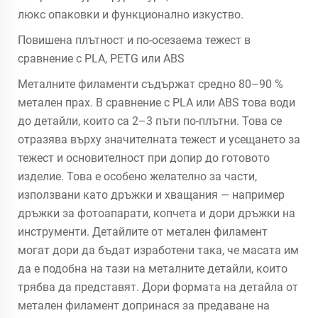
люкс опаковки и функционално изкуство.
Повишена плътност и по-осезаема тежест в
сравнение с PLA, PETG или ABS
Металните филаменти съдържат средно 80–90 %
метален прах. В сравнение с PLA или ABS това води
до детайли, които са 2–3 пъти по-плътни. Това се
отразява върху значителната тежест и усещането за
тежест и основителност при допир до готовото
изделие. Това е особено желателно за части,
използвани като дръжки и хващания — например
дръжки за фотоапарати, копчета и дори дръжки на
инструменти. Детайлите от метален филамент
могат дори да бъдат изработени така, че масата им
да е подобна на тази на металните детайли, които
трябва да представят. Дори формата на детайла от
метален филамент допринася за предаване на