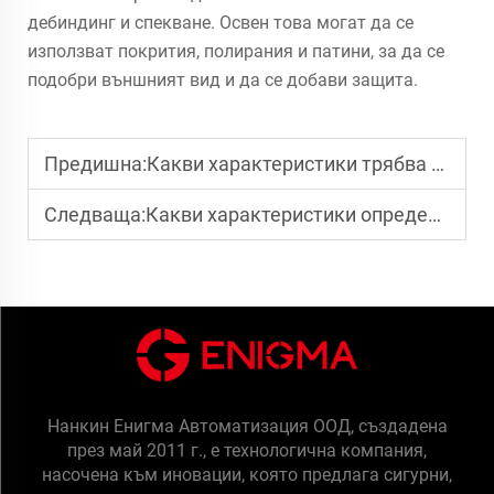
дебиндинг и спекване. Освен това могат да се
използват покрития, полирания и патини, за да се
подобри външният вид и да се добави защита.
Предишна:
Какви характеристики трябва да притежава висококачествената жица за WAAM?
Следваща:
Какви характеристики определят напредналото оборудване за WAAM?
Нанкин Енигма Автоматизация ООД, създадена
през май 2011 г., е технологична компания,
насочена към иновации, която предлага сигурни,