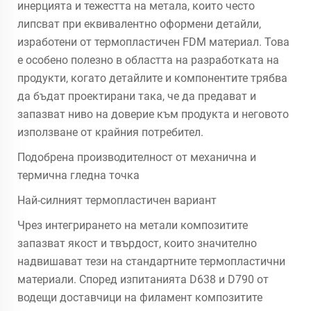
инерцията и тежестта на метала, които често
липсват при еквивалентно оформени детайли,
изработени от термопластичен FDM материал. Това
е особено полезно в областта на разработката на
продукти, когато детайлите и компонентите трябва
да бъдат проектирани така, че да предават и
запазват ниво на доверие към продукта и неговото
използване от крайния потребител.
Подобрена производителност от механична и
термична гледна точка
Най-силният термопластичен вариант
Чрез интегрирането на метали композитите
запазват якост и твърдост, които значително
надвишават тези на стандартните термопластични
материали. Според изпитанията D638 и D790 от
водещи доставчици на филамент композитите