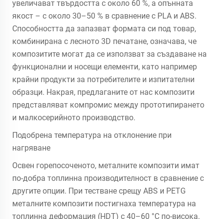
увеличават твърдостта с около 60 %, а опънната
якост – с около 30–50 % в сравнение с PLA и ABS.
Способността да запазват формата си под товар,
комбинирана с лесното 3D печатане, означава, че
композитите могат да се използват за създаване на
функционални и носещи елементи, като например
крайни продукти за потребителите и изпитателни
образци. Накрая, предлаганите от нас композити
представляват компромис между прототипирането
и малкосерийното производство.
Подобрена температура на отклонение при
нагряване
Освен горепосоченото, металните композити имат
по-добра топлинна производителност в сравнение с
другите опции. При тестване срещу ABS и PETG
металните композити постигнаха температура на
топлинна деформация (HDT) с 40–60 °C по-висока.