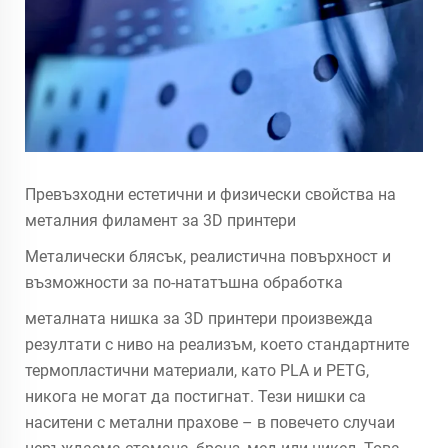
Превъзходни естетични и физически свойства на
металния филамент за 3D принтери
Металически блясък, реалистична повърхност и
възможности за по-нататъшна обработка
металната нишка за 3D принтери произвежда
резултати с ниво на реализъм, което стандартните
термопластични материали, като PLA и PETG,
никога не могат да постигнат. Тези нишки са
наситени с метални прахове – в повечето случаи