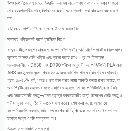
উপাদানগুলিকে এমনভাবে ডিজাইন করা হয় যাতে পণ্য এবং এর ব্যবহার সম্পর্কে
শেষ ব্যবহারকারীর কাছে বিশ্বাসের একটি স্তর প্রকাশ করা যায় এবং বজায় রাখা
যায়।
যান্ত্রিক ও তাপীয় দৃষ্টিকোণ থেকে উন্নত কার্যকারিতা
সবচেয়ে শক্তিশালী থার্মোপ্লাস্টিক বিকল্প
ধাতুর একীভূতকরণের মাধ্যমে, কম্পোজিটগুলি স্ট্যান্ডার্ড থার্মোপ্লাস্টিক বিকল্পগুলির
তুলনায় অনেক বেশি শক্তি এবং দৃঢ়তা বজায় রাখে। প্রধান ফিলামেন্ট
সরবরাহকারীদের D638 এবং D790 পরীক্ষা অনুযায়ী, কম্পোজিটগুলি PLA এবং
ABS-এর তুলনায় দৃঢ়তা প্রায় ৬০% এবং আংশিক শক্তি (টেনসাইল স্ট্রেন্থ)
প্রায় ৩০-৫০% বৃদ্ধি করে। ভার বহন করার সময় আকৃতি বজায় রাখার ক্ষমতা, যা
৩ডি প্রিন্টিংয়ের সহজতার সঙ্গে একত্রিত হয়েছে, তা কম্পোজিটগুলিকে কার্যকরী
এবং ভারবহনকারী বস্তু—যেমন চূড়ান্ত ব্যবহারকারীর জন্য উদ্দেশ্যে তৈরি বস্তু ও
পরীক্ষামূলক বস্তু—তৈরি করতে সক্ষম করে। শেষ কথা হলো, আমরা যে
কম্পোজিটগুলি সরবরাহ করি, সেগুলি প্রোটোটাইপিং এবং কম পরিমাণে উৎপাদন
চক্রের মধ্যে একটি সমন্বয়সাধন।
উন্নত তাপ বিকৃতি তাপমাত্রা