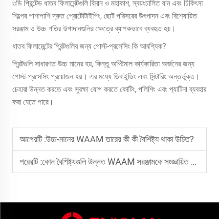
৩ডি প্রিন্টেড ধাতব ফিলামেন্টগুলি বিমান ও মহাকাশ, স্বয়ংচালিত যান এবং চিকিৎসা
শিল্পের পাশাপাশি দ্রুত প্রোটোটাইপিং, ছোট পরিসরের উৎপাদন এবং বিশেষায়িত
সরঞ্জাম ও উচ্চ গতির উপাদানগুলির ক্ষেত্রে ব্যাপকভাবে ব্যবহৃত হয়।
ধাতব ফিলামেন্টের প্রিন্টগুলির জন্য পোস্ট-প্রসেসিং কি আবশ্যিক?
প্রিন্টগুলি সাধারণত উচ্চ মানের হয়, কিন্তু অপ্টিমাল কার্যকারিতা অর্জনের জন্য
পোস্ট-প্রসেসিং প্রয়োজন হয়। এর মধ্যে ডিবাইন্ডিং এবং সিন্টারিং অন্তর্ভুক্ত।
চেহারা উন্নত করতে এবং সুরক্ষা যোগ করতে কোটিং, পলিশিং এবং প্যাটিনা ব্যবহার
করা যেতে পারে।
আগেরটি :
উচ্চ-মানের WAAM তারের কী কী বৈশিষ্ট্য থাকা উচিত?
পরেরটি :
কোন বৈশিষ্ট্যগুলি উন্নত WAAM সরঞ্জামকে সংজ্ঞায়িত করে?