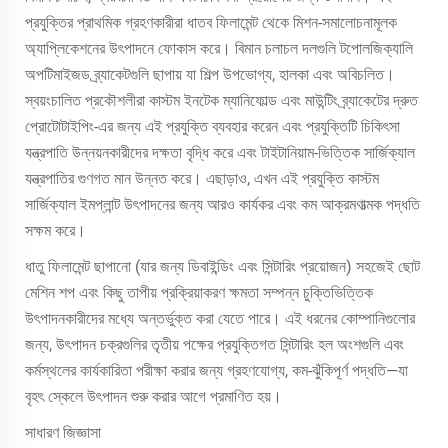
প্রযুক্তির প্রাথমিক গ্রহণকারীরা ধাতব ফিলামেন্ট থেকে মিশন-সমালোচনামূলক
অ্যাপ্লিকেশনের উৎপাদনে ফোকাস করে। বিমান চলাচল দলগুলি টপোলজিক্যালি
অপটিমাইজড ব্র্যাকেটগুলি ছাপায় যা শিল্প উপভোগ্য, হালকা এবং অবিচলিত।
স্বয়ংচালিত প্রকৌশলীরা কাস্টম ইনটেক ম্যানিফোল্ড এবং মাউন্টিং ব্র্যাকেটের দ্রুত
প্রোটোটাইপিং-এর জন্য এই প্রযুক্তি ব্যবহার করেন এবং প্রযুক্তিটি চিকিৎসা
যন্ত্রপাতি উন্নয়নকারীদের দক্ষতা বৃদ্ধি করে এবং টাইটানিয়াম-ভিত্তিক সার্জিক্যাল
যন্ত্রপাতির গুণগত মান উন্নত করে। এছাড়াও, এখন এই প্রযুক্তি কাস্টম
সার্জিক্যাল ইমপ্লান্ট উৎপাদনের জন্য আরও কার্যকর এবং কম আক্রমণাত্মক পদ্ধতি
সক্ষম করে।
ধাতু ফিলামেন্ট ছাপানো (যার জন্য ডিবাইন্ডিং এবং সিন্টারিং প্রয়োজন) সহজেই ছোট
মেশিন শপ এবং কিছু তাপীয় প্রক্রিয়াকরণ ক্ষমতা সম্পন্ন চুক্তিভিত্তিক
উৎপাদনকারীদের মধ্যে অন্তর্ভুক্ত করা যেতে পারে। এই ধরনের কোম্পানিগুলোর
জন্য, উৎপাদন চক্রগুলির তৃতীয় পক্ষের প্রযুক্তিগত সিন্টারিং হল অংশগুলি এবং
কর্মস্থলের কার্যকারিতা পরীক্ষা করার জন্য গ্রহণযোগ্য, কম-ঝুঁকিপূর্ণ পদ্ধতি—যা
বৃহৎ স্কেলে উৎপাদন শুরু করার আগে প্রমাণিত হয়।
সাধারণ জিজ্ঞাসা