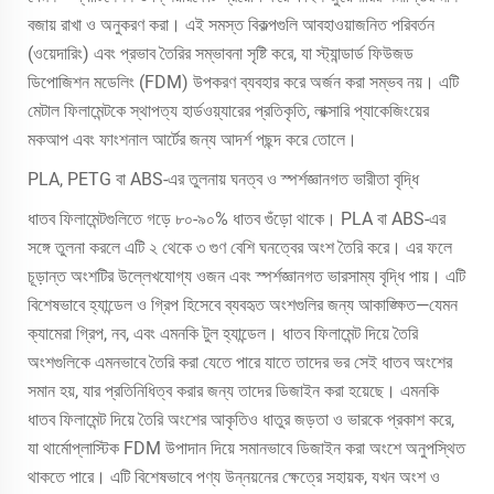
বজায় রাখা ও অনুকরণ করা। এই সমস্ত বিকল্পগুলি আবহাওয়াজনিত পরিবর্তন
(ওয়েদারিং) এবং প্রভাব তৈরির সম্ভাবনা সৃষ্টি করে, যা স্ট্যান্ডার্ড ফিউজড
ডিপোজিশন মডেলিং (FDM) উপকরণ ব্যবহার করে অর্জন করা সম্ভব নয়। এটি
মেটাল ফিলামেন্টকে স্থাপত্য হার্ডওয়্যারের প্রতিকৃতি, লাক্সারি প্যাকেজিংয়ের
মকআপ এবং ফাংশনাল আর্টের জন্য আদর্শ পছন্দ করে তোলে।
PLA, PETG বা ABS-এর তুলনায় ঘনত্ব ও স্পর্শজ্ঞানগত ভারীতা বৃদ্ধি
ধাতব ফিলামেন্টগুলিতে গড়ে ৮০-৯০% ধাতব গুঁড়ো থাকে। PLA বা ABS-এর
সঙ্গে তুলনা করলে এটি ২ থেকে ৩ গুণ বেশি ঘনত্বের অংশ তৈরি করে। এর ফলে
চূড়ান্ত অংশটির উল্লেখযোগ্য ওজন এবং স্পর্শজ্ঞানগত ভারসাম্য বৃদ্ধি পায়। এটি
বিশেষভাবে হ্যান্ডেল ও গ্রিপ হিসেবে ব্যবহৃত অংশগুলির জন্য আকাঙ্ক্ষিত—যেমন
ক্যামেরা গ্রিপ, নব, এবং এমনকি টুল হ্যান্ডেল। ধাতব ফিলামেন্ট দিয়ে তৈরি
অংশগুলিকে এমনভাবে তৈরি করা যেতে পারে যাতে তাদের ভর সেই ধাতব অংশের
সমান হয়, যার প্রতিনিধিত্ব করার জন্য তাদের ডিজাইন করা হয়েছে। এমনকি
ধাতব ফিলামেন্ট দিয়ে তৈরি অংশের আকৃতিও ধাতুর জড়তা ও ভারকে প্রকাশ করে,
যা থার্মোপ্লাস্টিক FDM উপাদান দিয়ে সমানভাবে ডিজাইন করা অংশে অনুপস্থিত
থাকতে পারে। এটি বিশেষভাবে পণ্য উন্নয়নের ক্ষেত্রে সহায়ক, যখন অংশ ও