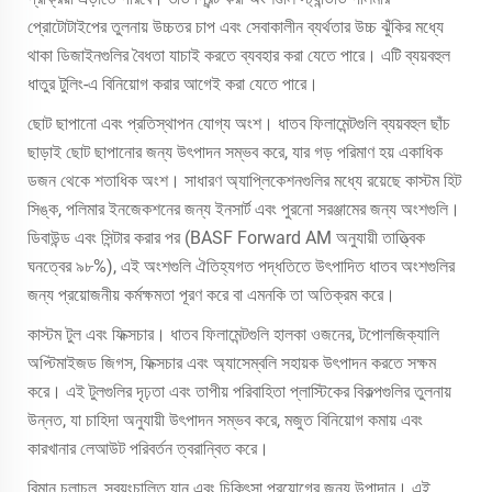
প্রোটোটাইপের তুলনায় উচ্চতর চাপ এবং সেবাকালীন ব্যর্থতার উচ্চ ঝুঁকির মধ্যে
থাকা ডিজাইনগুলির বৈধতা যাচাই করতে ব্যবহার করা যেতে পারে। এটি ব্যয়বহুল
ধাতুর টুলিং-এ বিনিয়োগ করার আগেই করা যেতে পারে।
ছোট ছাপানো এবং প্রতিস্থাপন যোগ্য অংশ। ধাতব ফিলামেন্টগুলি ব্যয়বহুল ছাঁচ
ছাড়াই ছোট ছাপানোর জন্য উৎপাদন সম্ভব করে, যার গড় পরিমাণ হয় একাধিক
ডজন থেকে শতাধিক অংশ। সাধারণ অ্যাপ্লিকেশনগুলির মধ্যে রয়েছে কাস্টম হিট
সিঙ্ক, পলিমার ইনজেকশনের জন্য ইনসার্ট এবং পুরনো সরঞ্জামের জন্য অংশগুলি।
ডিবাউন্ড এবং সিন্টার করার পর (BASF Forward AM অনুযায়ী তাত্ত্বিক
ঘনত্বের ৯৮%), এই অংশগুলি ঐতিহ্যগত পদ্ধতিতে উৎপাদিত ধাতব অংশগুলির
জন্য প্রয়োজনীয় কর্মক্ষমতা পূরণ করে বা এমনকি তা অতিক্রম করে।
কাস্টম টুল এবং ফিক্সচার। ধাতব ফিলামেন্টগুলি হালকা ওজনের, টপোলজিক্যালি
অপ্টিমাইজড জিগস, ফিক্সচার এবং অ্যাসেম্বলি সহায়ক উৎপাদন করতে সক্ষম
করে। এই টুলগুলির দৃঢ়তা এবং তাপীয় পরিবাহিতা প্লাস্টিকের বিকল্পগুলির তুলনায়
উন্নত, যা চাহিদা অনুযায়ী উৎপাদন সম্ভব করে, মজুত বিনিয়োগ কমায় এবং
কারখানার লেআউট পরিবর্তন ত্বরান্বিত করে।
বিমান চলাচল, স্বয়ংচালিত যান এবং চিকিৎসা প্রয়োগের জন্য উপাদান। এই