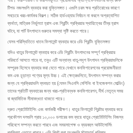
পায়। উচ্চ-পরিমাণ ও উচ্চ-নির্ভুলতা প্রয়োজনীয় অ্যাপ্লিকেশনগুলির জন্য রুবি-
টিপড নজলগুলি ব্যবহার করা যুক্তিসঙ্গত। এগুলি চরম ক্ষয় প্রতিরোধের কারণে
সবচেয়ে খরচ-কার্যকর বিকল্প। সঠিক হার্ডওয়্যার নির্বাচন না করলে অপ্রত্যাশিত
ব্যর্থতা, মাত্রিক নির্ভুলতা হ্রাস এবং প্রিন্টিং প্রক্রিয়ার স্থায়িত্বের তীব্র হ্রাস
ঘটবে, যা পার্ট উৎপাদনে গুরুতর সমস্যা সৃষ্টি করতে পারে।
যেসব পরিস্থিতিতে ধাতব ফিলামেন্ট ব্যবহার করে ৩ডি প্রিন্টিং যুক্তিসঙ্গত
যদিও ধাতুর ফিলামেন্ট ব্যবহার করে ৩ডি প্রিন্টিং উৎপাদনের সম্পূর্ণ প্রক্রিয়ার
পরিবর্তে আসতে পারে না, তবুও এটি অন্যান্য ধাতু-সদৃশ উৎপাদন প্রক্রিয়াগুলিকে
সম্পূরক হিসেবে ব্যবহার করা যেতে পারে যেখানে কনফিগারেশনের প্রয়োজনীয়তা
কম এবং চূড়ান্ত পণ্যের মূল্য উচ্চ। এই ক্ষেত্রগুলিতে, উৎপাদন সম্পন্ন করার
জন্য যে প্রক্রিয়াগুলি ব্যবহৃত হয় (যেমন সিএনসি মেশিনিং বা ইনজেকশন মোল্ডিং)
তাদের প্রতিটি ব্যবহারের জন্য খরচ-প্রতিবন্ধক কনফিগারেশন, দীর্ঘ নেতৃত্ব সময়
বা জ্যামিতিক সীমাবদ্ধতা থাকতে পারে।
দ্রুত প্রোটোটাইপিং এবং কার্যকরী পরীক্ষণ। ধাতুর ফিলামেন্ট প্রিন্টার ব্যবহার করে
প্রকৌশল দলগুলি প্রায় ১০,০০০ ডলারের কম ব্যয়ে ধাতুর প্রোটোটাইপিং নিজস্ব
পরিবেশে সম্পন্ন করতে পারবে এবং সময়সাপেক্ষ ও ব্যয়বহুল আউটসোর্সিং
প্রক্রিয়া এড়াতে পারবে। ৩ডি প্রিন্ট করা অংশগুলি স্ট্যান্ডার্ড পলিমার