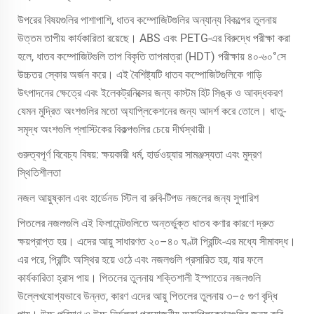
উপরের বিষয়গুলির পাশাপাশি, ধাতব কম্পোজিটগুলির অন্যান্য বিকল্পের তুলনায়
উত্তম তাপীয় কার্যকারিতা রয়েছে। ABS এবং PETG-এর বিরুদ্ধে পরীক্ষা করা
হলে, ধাতব কম্পোজিটগুলি তাপ বিকৃতি তাপমাত্রা (HDT) পরীক্ষায় ৪০-৬০°সে
উচ্চতর স্কোর অর্জন করে। এই বৈশিষ্ট্যটি ধাতব কম্পোজিটগুলিকে গাড়ি
উৎপাদনের ক্ষেত্রে এবং ইলেকট্রনিক্সের জন্য কাস্টম হিট সিঙ্ক ও আবদ্ধকরণ
যেমন মুদ্রিত অংশগুলির মতো অ্যাপ্লিকেশনের জন্য আদর্শ করে তোলে। ধাতু-
সমৃদ্ধ অংশগুলি প্লাস্টিকের বিকল্পগুলির চেয়ে দীর্ঘস্থায়ী।
গুরুত্বপূর্ণ বিবেচ্য বিষয়: ক্ষয়কারী ধর্ম, হার্ডওয়্যার সামঞ্জস্যতা এবং মুদ্রণ
স্থিতিশীলতা
নজল আয়ুষ্কাল এবং হার্ডেনড স্টিল বা রুবি-টিপড নজলের জন্য সুপারিশ
পিতলের নজলগুলি এই ফিলামেন্টগুলিতে অন্তর্ভুক্ত ধাতব কণার কারণে দ্রুত
ক্ষয়প্রাপ্ত হয়। এদের আয়ু সাধারণত ২০–৪০ ঘণ্টা প্রিন্টিং-এর মধ্যে সীমাবদ্ধ।
এর পরে, প্রিন্টিং অস্থির হয়ে ওঠে এবং নজলগুলি প্রসারিত হয়, যার ফলে
কার্যকারিতা হ্রাস পায়। পিতলের তুলনায় শক্তিশালী ইস্পাতের নজলগুলি
উল্লেখযোগ্যভাবে উন্নত, কারণ এদের আয়ু পিতলের তুলনায় ৩–৫ গুণ বৃদ্ধি