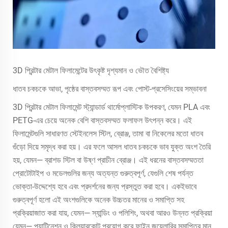
3D প্রিন্টার মেটাল ফিলামেন্টের উৎকৃষ্ট দৃশ্যমান ও ভৌত বৈশিষ্ট্য
ধাতব চকচকে আভা, পৃষ্ঠের বাস্তবসম্মত রূপ এবং পোস্ট-প্রসেসিংয়ের সম্ভাবনা
3D প্রিন্টার মেটাল ফিলামেন্ট স্ট্যান্ডার্ড থার্মোপ্লাস্টিক উপকরণ, যেমন PLA এবং
PETG-এর চেয়ে অনেক বেশি বাস্তবসম্মত ফলাফল উৎপন্ন করে। এই
ফিলামেন্টগুলি সাধারণত স্টেইনলেস স্টিল, ব্রোঞ্জ, তামা বা নিকেলের মতো ধাতব
গুঁড়ো দিয়ে সমৃদ্ধ করা হয়। এর ফলে আসল ধাতব চকচকে ভাব যুক্ত অংশ তৈরি
হয়, যেমন— ব্রাশড স্টিল বা উষ্ণ প্রাচীন ব্রোঞ্জ। এই ধরনের বাস্তবসম্মততা
প্রোটোটাইপ ও মডেলগুলির জন্য অত্যন্ত গুরুত্বপূর্ণ, যেগুলি শেষ পর্যন্ত
ভোক্তা-উদ্দেশ্যে হবে এবং প্রদর্শনের জন্য প্রস্তুত করা হবে। একইভাবে
গুরুত্বপূর্ণ হলো এই অংশগুলিকে অনেক উচ্চতর মানের ও সমাপ্তি সহ
প্রক্রিয়াজাত করা যায়, যেমন— স্যান্ডিং ও পলিশিং, অথবা আরও উন্নত প্রক্রিয়া
যেমন— প্যাটিনেশন ও ক্লিয়ারকোট প্রয়োগ করে ফাইন জুয়েলারির সমাপ্তির মান