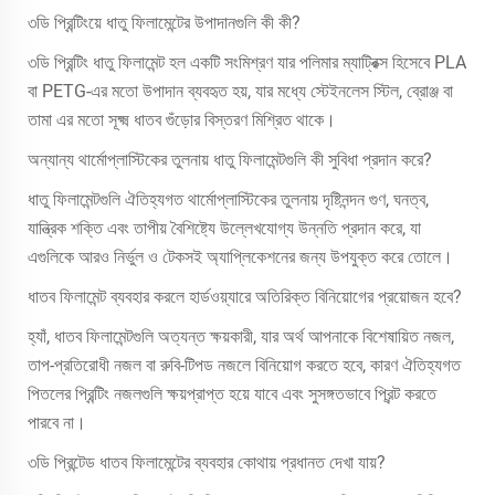
৩ডি প্রিন্টিংয়ে ধাতু ফিলামেন্টের উপাদানগুলি কী কী?
৩ডি প্রিন্টিং ধাতু ফিলামেন্ট হল একটি সংমিশ্রণ যার পলিমার ম্যাট্রিক্স হিসেবে PLA
বা PETG-এর মতো উপাদান ব্যবহৃত হয়, যার মধ্যে স্টেইনলেস স্টিল, ব্রোঞ্জ বা
তামা এর মতো সূক্ষ্ম ধাতব গুঁড়োর বিস্তরণ মিশ্রিত থাকে।
অন্যান্য থার্মোপ্লাস্টিকের তুলনায় ধাতু ফিলামেন্টগুলি কী সুবিধা প্রদান করে?
ধাতু ফিলামেন্টগুলি ঐতিহ্যগত থার্মোপ্লাস্টিকের তুলনায় দৃষ্টিনন্দন গুণ, ঘনত্ব,
যান্ত্রিক শক্তি এবং তাপীয় বৈশিষ্ট্যে উল্লেখযোগ্য উন্নতি প্রদান করে, যা
এগুলিকে আরও নির্ভুল ও টেকসই অ্যাপ্লিকেশনের জন্য উপযুক্ত করে তোলে।
ধাতব ফিলামেন্ট ব্যবহার করলে হার্ডওয়্যারে অতিরিক্ত বিনিয়োগের প্রয়োজন হবে?
হ্যাঁ, ধাতব ফিলামেন্টগুলি অত্যন্ত ক্ষয়কারী, যার অর্থ আপনাকে বিশেষায়িত নজল,
তাপ-প্রতিরোধী নজল বা রুবি-টিপড নজলে বিনিয়োগ করতে হবে, কারণ ঐতিহ্যগত
পিতলের প্রিন্টিং নজলগুলি ক্ষয়প্রাপ্ত হয়ে যাবে এবং সুসঙ্গতভাবে প্রিন্ট করতে
পারবে না।
৩ডি প্রিন্টেড ধাতব ফিলামেন্টের ব্যবহার কোথায় প্রধানত দেখা যায়?