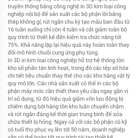
truyền thống bằng công nghệ in 3D kim loại công
nghiệp nội bộ để sản xuất các bộ phận lõi bằng
thép không gỉ, rút ngắn chu kỳ tạo mẫu ban đầu từ
16 tuần xuống chỉ còn 4 tuần và cắt giảm toàn bộ
quy trình từ thiết kế đến kiểm tra chức năng tới
75%. Khả năng lặp lại hiệu quả này hoàn toàn thay
đổi mô hình chuỗi cung ứng phụ tùng.
In 3D in kim loại công nghiệp hỗ trợ hệ thống tồn
kho số phân tán linh hoạt, trong đó các tệp số hóa
chi tiết tiêu chuẩn thay thế cho các kho hàng vật lý
quy mô lớn. Các nhà sản xuất có thể in các bộ
phận máy móc cần thiết theo yêu cầu ngay gần vị
trí sử dụng, từ đó hiệu quả giảm vốn lưu động bị
chiếm dụng bởi hàng tồn kho luân chuyển chậm
và rút ngắn đáng kể thời gian trung bình để sửa
chữa thiết bị hỏng. Ngay cả với các bộ phận cũ kỹ
có tuổi thọ phục vụ lên tới 50 năm, doanh nghiệp
vẫn có thể hoàn tất quy trình tái tạo thiết kế