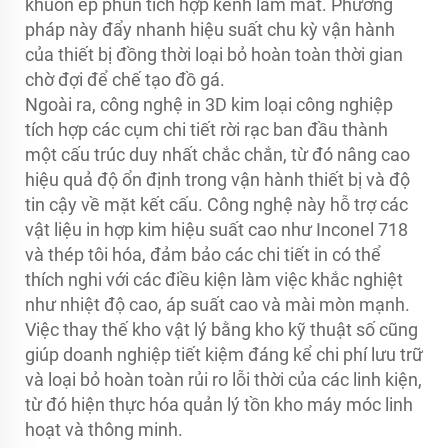
khuôn ép phun tích hợp kênh làm mát. Phương
pháp này đẩy nhanh hiệu suất chu kỳ vận hành
của thiết bị đồng thời loại bỏ hoàn toàn thời gian
chờ đợi để chế tạo đồ gá.
Ngoài ra, công nghệ in 3D kim loại công nghiệp
tích hợp các cụm chi tiết rời rạc ban đầu thành
một cấu trúc duy nhất chắc chắn, từ đó nâng cao
hiệu quả độ ổn định trong vận hành thiết bị và độ
tin cậy về mặt kết cấu. Công nghệ này hỗ trợ các
vật liệu in hợp kim hiệu suất cao như Inconel 718
và thép tôi hóa, đảm bảo các chi tiết in có thể
thích nghi với các điều kiện làm việc khắc nghiệt
như nhiệt độ cao, áp suất cao và mài mòn mạnh.
Việc thay thế kho vật lý bằng kho kỹ thuật số cũng
giúp doanh nghiệp tiết kiệm đáng kể chi phí lưu trữ
và loại bỏ hoàn toàn rủi ro lỗi thời của các linh kiện,
từ đó hiện thực hóa quản lý tồn kho máy móc linh
hoạt và thông minh.