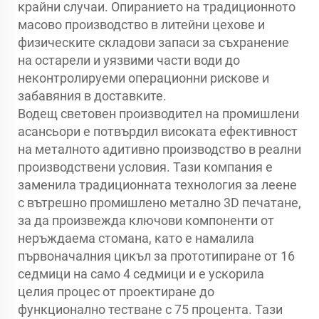
крайни случаи. Опиранието на традиционното
масово производство в литейни цехове и
физическите складови запаси за съхранение
на остарели и уязвими части води до
неконтролируеми операционни рискове и
забавяния в доставките.
Водещ световен производител на промишлени
асансьори е потвърдил високата ефективност
на металното адитивно производство в реални
производствени условия. Тази компания е
заменила традиционната технология за леене
с вътрешно промишлено метално 3D печатане,
за да произвежда ключови компоненти от
неръждаема стомана, като е намалила
първоначалния цикъл за прототипиране от 16
седмици на само 4 седмици и е ускорила
целия процес от проектиране до
функционално тестване с 75 процента. Тази