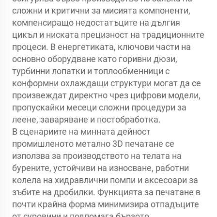
сложни и критични за мисията компоненти,
компенсиращо недостатъците на дългия
цикъл и ниската прецизност на традиционните
процеси. В енергетиката, ключови части на
основно оборудване като горивни дюзи,
турбинни лопатки и топлообменници с
конформни охлаждащи структури могат да се
произвеждат директно чрез цифрови модели,
пропускайки месеци сложни процедури за
леене, заваряване и постобработка.
В сценариите на минната дейност
промишленото метално 3D печатане се
използва за производството на телата на
бурените, устойчиви на износване, работни
колела на хидравлични помпи и аксесоари за
зъбите на дробилки. Функцията за печатане в
почти крайна форма минимизира отпадъците
от суровини и подпомага бързото