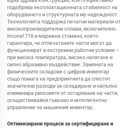
една здрава конструкция, което ефективно
подобрява експлоатационната стабилност на
оборудването и структурната му надеждност.
Технологията поддържа печатни материали от
високопроизводителни сплави, включително
Inconel 718 и маражна стомана, което
гарантира, че отпечатаните части могат да
функционират в екстремни работни условия –
при висока температура, високо налягане и
силно абразивно въздействие. Замяната на
физическите складове с цифров инвентар
също помага на предприятията да спестят
значителни разходи за складиране и напълно
елиминира рисковете от остаряване на части,
осъществявайки гъвкаво и интелигентно
управление на машинния инвентар.
Оптимизирани процеси за сертифициране и