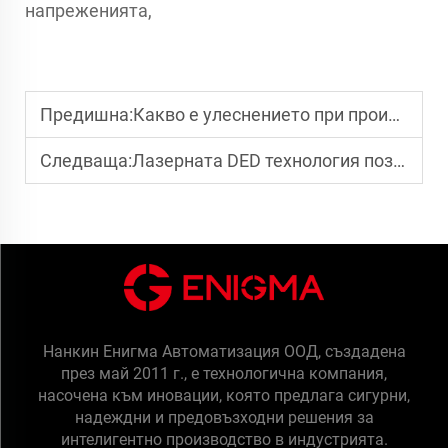
напреженията,
Предишна:
Какво е улеснението при производството на големи метални части чрез адитивно производство?
Следваща:
Лазерната DED технология позволява ремонт и възстановяване на високостойностни метални части
Нанкин Енигма Автоматизация ООД, създадена
през май 2011 г., е технологична компания,
насочена към иновации, която предлага сигурни,
надеждни и предовъзходни решения за
интелигентно производство в индустрията.