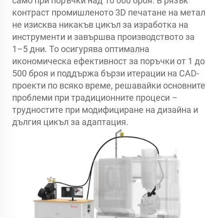
само при поръчки над 10 000 броя. В рязък
контраст промишленото 3D печатане на метал
не изисква никакъв цикъл за изработка на
инструменти и завършва производството за
1–5 дни. То осигурява оптимална
икономическа ефективност за поръчки от 1 до
500 броя и поддържа бързи итерации на CAD-
проекти по всяко време, решавайки основните
проблеми при традиционните процеси –
трудностите при модифициране на дизайна и
дългия цикъл за адаптация.