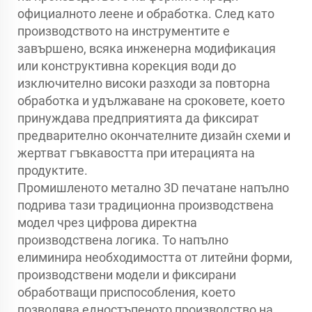
официалното леене и обработка. След като
производството на инструментите е
завършено, всяка инженерна модификация
или конструктивна корекция води до
изключително високи разходи за повторна
обработка и удължаване на сроковете, което
принуждава предприятията да фиксират
предварително окончателните дизайн схеми и
жертват гъвкавостта при итерацията на
продуктите.
Промишленото метално 3D печатане напълно
подрива тази традиционна производствена
модел чрез цифрова директна
производствена логика. То напълно
елиминира необходимостта от литейни форми,
производствени модели и фиксирани
обработващи приспособления, което
позволява едностъпеното производство на